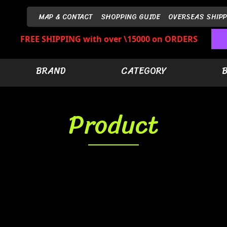
MAP & CONTACT
SHOPPING GUIDE
OVERSEAS SHIPP
FREE SHIPPING with over \15000 on ORDERS
BRAND
CATEGORY
Product