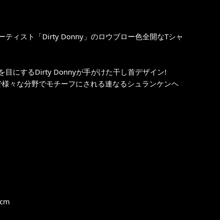
スト「Dirty Donny」のロウブロー色全開なTシャ
するDirty Donnyが手がけた干し首デザイン!
まで様々な分野でモチーフにされる連なるシュランケンヘ
cm