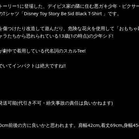
トーリー1に登場した、デイビス家の隣に住む悪ガキ少年・ピクサ
ャツ「Disney Toy Story Be Sid Black T-Shirt 」です。
を傷つけたり改造して遊んだり、危険な花火を使用して「おもちゃ
ャラたちから恐れられている13歳(1の時点)の少年シド!
が劇中で着用している代名詞のスカルTee!
でいてインパクトは絶大ですね!!
発送可能(代引き不可・紛失事故の責任は負いかねます)
0cm前後の方に良いかと思われます。肩幅42cm,着丈69cm,身幅45