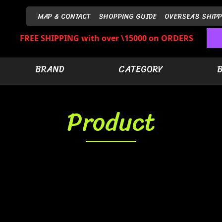
MAP & CONTACT
SHOPPING GUIDE
OVERSEAS SHIPP
FREE SHIPPING with over \15000 on ORDERS
BRAND
CATEGORY
Product