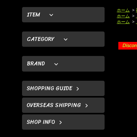
ホーム
>
ITEM
ホーム
>
ホーム
>
CATEGORY
BRAND
SHOPPING GUIDE
OVERSEAS SHIPPING
SHOP INFO