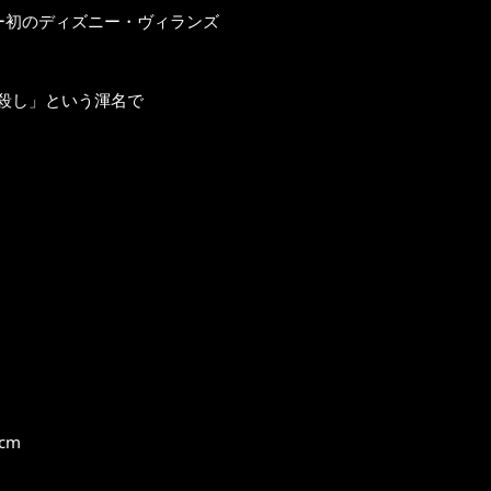
ー初のディズニー・ヴィランズ
殺し」という渾名で
cm