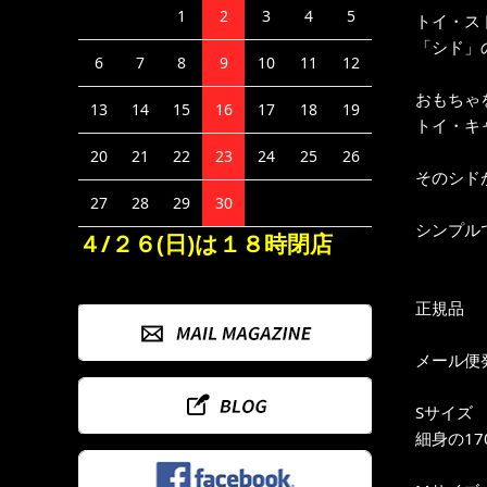
1
2
3
4
5
トイ・ス
「シド」のTシ
6
7
8
9
10
11
12
おもちゃ
13
14
15
16
17
18
19
トイ・キ
20
21
22
23
24
25
26
そのシド
27
28
29
30
シンプル
４/２６(日)は１８時閉店
正規品
メール便
Sサイズ
細身の17