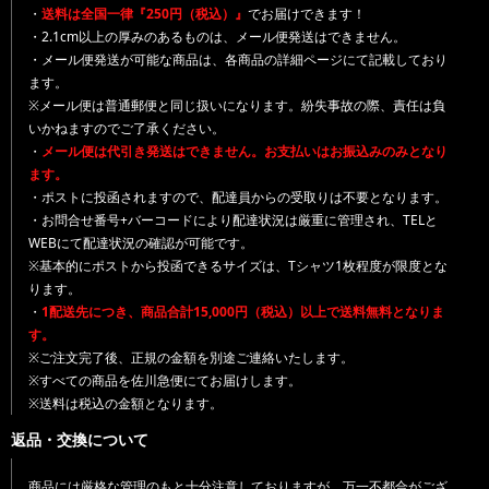
・
送料は全国一律『250円（税込）』
でお届けできます！
・2.1cm以上の厚みのあるものは、メール便発送はできません。
・メール便発送が可能な商品は、各商品の詳細ページにて記載しており
ます。
※メール便は普通郵便と同じ扱いになります。紛失事故の際、責任は負
いかねますのでご了承ください。
・
メール便は代引き発送はできません。お支払いはお振込みのみとなり
ます。
・ポストに投函されますので、配達員からの受取りは不要となります。
・お問合せ番号+バーコードにより配達状況は厳重に管理され、TELと
WEBにて配達状況の確認が可能です。
※基本的にポストから投函できるサイズは、Tシャツ1枚程度が限度とな
ります。
・
1配送先につき、商品合計15,000円（税込）以上で送料無料となりま
す。
※ご注文完了後、正規の金額を別途ご連絡いたします。
※すべての商品を佐川急便にてお届けします。
※送料は税込の金額となります。
返品・交換について
商品には厳格な管理のもと十分注意しておりますが、万一不都合がござ