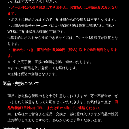
いかねますのでご了承ください。
・
メール便は代引き発送はできません。お支払いはお振込みのみとなり
ます。
・ポストに投函されますので、配達員からの受取りは不要となります。
・お問合せ番号+バーコードにより配達状況は厳重に管理され、TELと
WEBにて配達状況の確認が可能です。
※基本的にポストから投函できるサイズは、Tシャツ1枚程度が限度とな
ります。
・
1配送先につき、商品合計15,000円（税込）以上で送料無料となりま
す。
※ご注文完了後、正規の金額を別途ご連絡いたします。
※すべての商品を佐川急便にてお届けします。
※送料は税込の金額となります。
返品・交換について
商品には厳格な管理のもと十分注意しておりますが、万一不都合がござ
いましたら誠意をもって対応させていただきます。お気付きの点は、
商
品到着後7日以内にTEL、またはE-mailにてご連絡ください。
尚、お客様のご都合よる返品・交換は、誠に恐れ入りますが商品の性質
上お断りしておりますので、あらかじめご了承くださいませ。