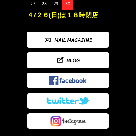
27
28
29
30
４/２６(日)は１８時閉店