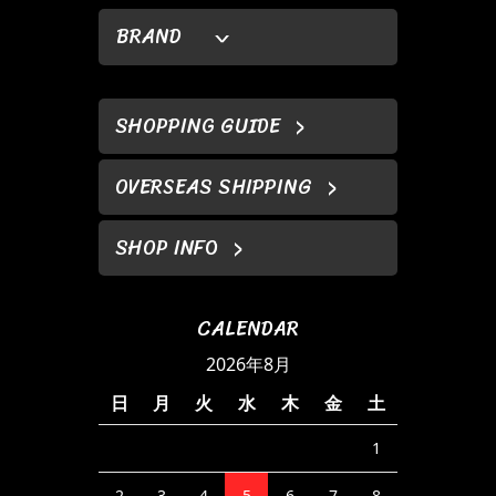
BRAND
SHOPPING GUIDE
OVERSEAS SHIPPING
SHOP INFO
CALENDAR
2026年8月
日
月
火
水
木
金
土
1
2
3
4
5
6
7
8