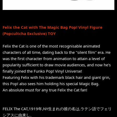
Felix the Cat with The Magic Bag Pop! Vinyl Figure
(Popcultcha Exclusive) TOY
Felix the Cat is one of the most recognisable animated
characters of all time, dating back to the "silent film" era. He
was the first character from animation to attain a level of
popularity sufficient to draw movie audiences, and now he's
finally joined the Funko Pop! Vinyl Universe!
Featuring Felix with his trademark black hair and giant grin,
this Pop! also sees him holding his special Magic Bag.
An absolute must for any true Felix the Cat fan!
FELIX The CAT,1919年,NY生まれの彼の名は,ラテン語でフェリ
シアスに由来し、