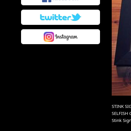
STINK SIG
SELFISH 
Stink Sig