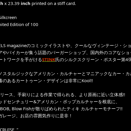
ch
x 23.39
inch
printed on a stiff card.
Silkcreen
ited Edition of 100
HEELS magazineのコミックイラストや、クールなヴィンテージ・シ
アやバイカーが集う話題のバーガーショップ、国内外のコアなショ
ートワークを手がける
STINK
氏のシルクスクリーン・ポスター第4弾
ノスタルジックなアメリカン・カルチャーとマニアックなカー・カ
毒のあるカートゥーン・デザインは非常にKool!!
年リリース、手刷りによる作業で得られる、より原画に近い立体感!!
ッドセンチュリー&アメリカン・ポップカルチャーを根底に、
, BOB, Blow Fishが散りばめられたティキ カルチャーモチーフ!!
ガレージ、お店の雰囲気作りに是非！
 CRUISE ”