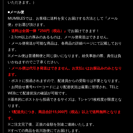
いただきます。）
■メール便
MUMBLESでは、お客様に送料を安くお届けする方法として『メール
便』がお選び頂けます。
・
送料は全国一律『250円（税込）』
でお届けできます！
・2.1cm以上の厚みのあるものは、メール便発送はできません。
・メール便発送が可能な商品は、各商品の詳細ページにて記載しており
ます。
※メール便は普通郵便と同じ扱いになります。紛失事故の際、責任は負
いかねますのでご了承ください。
・
メール便は代引き発送はできません。お支払いはお振込みのみとなり
ます。
・ポストに投函されますので、配達員からの受取りは不要となります。
・お問合せ番号+バーコードにより配達状況は厳重に管理され、TELと
WEBにて配達状況の確認が可能です。
※基本的にポストから投函できるサイズは、Tシャツ1枚程度が限度とな
ります。
・
1配送先につき、商品合計15,000円（税込）以上で送料無料となりま
す。
※ご注文完了後、正規の金額を別途ご連絡いたします。
※すべての商品を佐川急便にてお届けします。