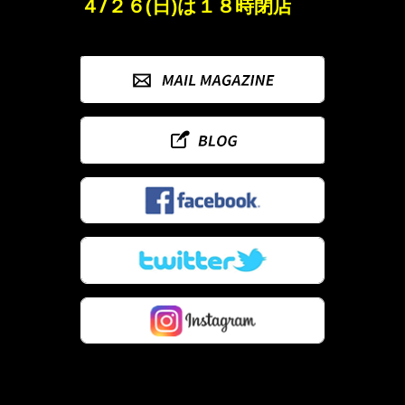
４/２６(日)は１８時閉店