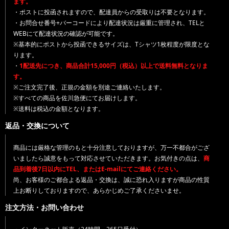
ます。
・ポストに投函されますので、配達員からの受取りは不要となります。
・お問合せ番号+バーコードにより配達状況は厳重に管理され、TELと
WEBにて配達状況の確認が可能です。
※基本的にポストから投函できるサイズは、Tシャツ1枚程度が限度とな
ります。
・
1配送先につき、商品合計15,000円（税込）以上で送料無料となりま
す。
※ご注文完了後、正規の金額を別途ご連絡いたします。
※すべての商品を佐川急便にてお届けします。
※送料は税込の金額となります。
返品・交換について
商品には厳格な管理のもと十分注意しておりますが、万一不都合がござ
いましたら誠意をもって対応させていただきます。お気付きの点は、
商
品到着後7日以内にTEL、またはE-mailにてご連絡ください。
尚、お客様のご都合よる返品・交換は、誠に恐れ入りますが商品の性質
上お断りしておりますので、あらかじめご了承くださいませ。
注文方法・お問い合わせ