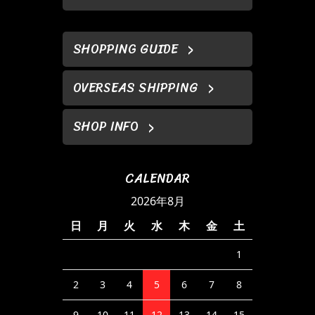
SHOPPING GUIDE
OVERSEAS SHIPPING
SHOP INFO
CALENDAR
2026年8月
日
月
火
水
木
金
土
1
2
3
4
5
6
7
8
9
10
11
12
13
14
15