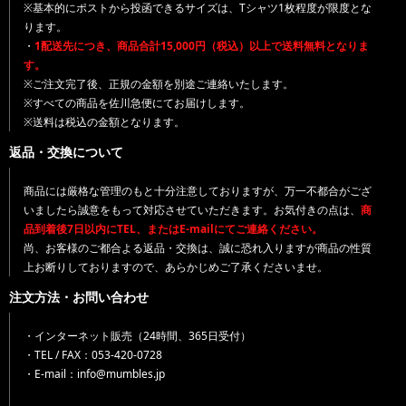
※基本的にポストから投函できるサイズは、Tシャツ1枚程度が限度とな
ります。
・
1配送先につき、商品合計15,000円（税込）以上で送料無料となりま
す。
※ご注文完了後、正規の金額を別途ご連絡いたします。
※すべての商品を佐川急便にてお届けします。
※送料は税込の金額となります。
返品・交換について
商品には厳格な管理のもと十分注意しておりますが、万一不都合がござ
いましたら誠意をもって対応させていただきます。お気付きの点は、
商
品到着後7日以内にTEL、またはE-mailにてご連絡ください。
尚、お客様のご都合よる返品・交換は、誠に恐れ入りますが商品の性質
上お断りしておりますので、あらかじめご了承くださいませ。
注文方法・お問い合わせ
・インターネット販売（24時間、365日受付）
・TEL / FAX：053-420-0728
・E-mail：info@mumbles.jp