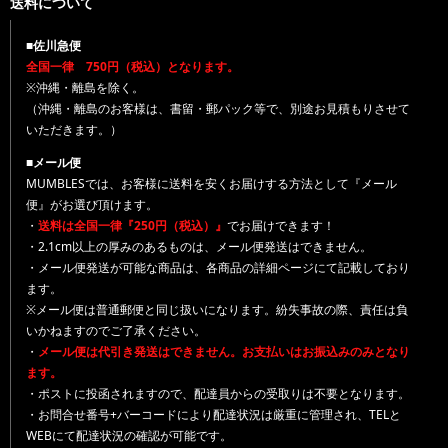
送料について
■佐川急便
全国一律 750円（税込）となります。
※沖縄・離島を除く。
（沖縄・離島のお客様は、書留・郵パック等で、別途お見積もりさせて
いただきます。）
■メール便
MUMBLESでは、お客様に送料を安くお届けする方法として『メール
便』がお選び頂けます。
・
送料は全国一律『250円（税込）』
でお届けできます！
・2.1cm以上の厚みのあるものは、メール便発送はできません。
・メール便発送が可能な商品は、各商品の詳細ページにて記載しており
ます。
※メール便は普通郵便と同じ扱いになります。紛失事故の際、責任は負
いかねますのでご了承ください。
・
メール便は代引き発送はできません。お支払いはお振込みのみとなり
ます。
・ポストに投函されますので、配達員からの受取りは不要となります。
・お問合せ番号+バーコードにより配達状況は厳重に管理され、TELと
WEBにて配達状況の確認が可能です。