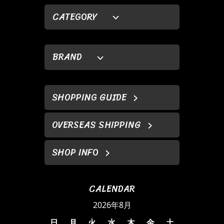
CATEGORY
BRAND
SHOPPING GUIDE
OVERSEAS SHIPPING
SHOP INFO
CALENDAR
2026年8月
日
月
火
水
木
金
土