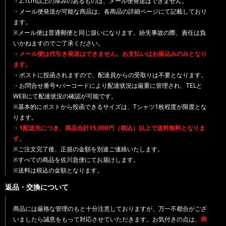
・2.1cm以上の厚みのあるものは、メール便発送はできません。
・メール便発送が可能な商品は、各商品の詳細ページにて記載しており
ます。
※メール便は普通郵便と同じ扱いになります。紛失事故の際、責任は負
いかねますのでご了承ください。
・
メール便は代引き発送はできません。お支払いはお振込みのみとなり
ます。
・ポストに投函されますので、配達員からの受取りは不要となります。
・お問合せ番号+バーコードにより配達状況は厳重に管理され、TELと
WEBにて配達状況の確認が可能です。
※基本的にポストから投函できるサイズは、Tシャツ1枚程度が限度とな
ります。
・
1配送先につき、商品合計15,000円（税込）以上で送料無料となりま
す。
※ご注文完了後、正規の金額を別途ご連絡いたします。
※すべての商品を佐川急便にてお届けします。
※送料は税込の金額となります。
返品・交換について
商品には厳格な管理のもと十分注意しておりますが、万一不都合がござ
いましたら誠意をもって対応させていただきます。お気付きの点は、
商