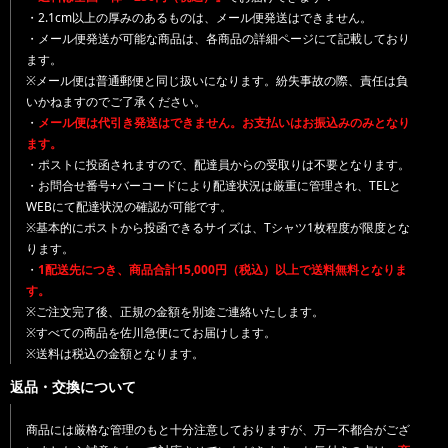
・2.1cm以上の厚みのあるものは、メール便発送はできません。
・メール便発送が可能な商品は、各商品の詳細ページにて記載しており
ます。
※メール便は普通郵便と同じ扱いになります。紛失事故の際、責任は負
いかねますのでご了承ください。
・
メール便は代引き発送はできません。お支払いはお振込みのみとなり
ます。
・ポストに投函されますので、配達員からの受取りは不要となります。
・お問合せ番号+バーコードにより配達状況は厳重に管理され、TELと
WEBにて配達状況の確認が可能です。
※基本的にポストから投函できるサイズは、Tシャツ1枚程度が限度とな
ります。
・
1配送先につき、商品合計15,000円（税込）以上で送料無料となりま
す。
※ご注文完了後、正規の金額を別途ご連絡いたします。
※すべての商品を佐川急便にてお届けします。
※送料は税込の金額となります。
返品・交換について
商品には厳格な管理のもと十分注意しておりますが、万一不都合がござ