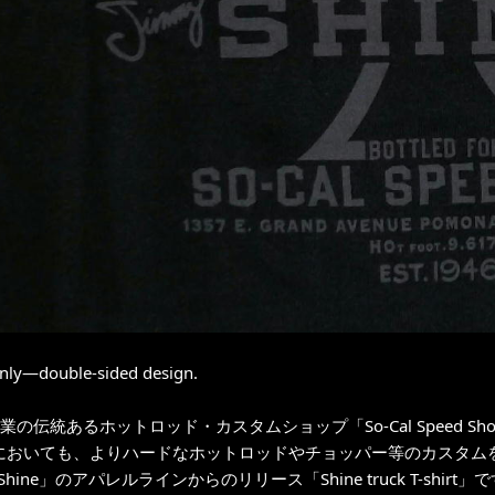
ly—double-sided design.
創業の伝統あるホットロッド・カスタムショップ「So-Cal Speed S
al内においても、よりハードなホットロッドやチョッパー等のカスタ
 Shine」のアパレルラインからのリリース「Shine truck T-shirt」