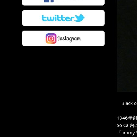
Black on
1946年
So C
「Jimmy