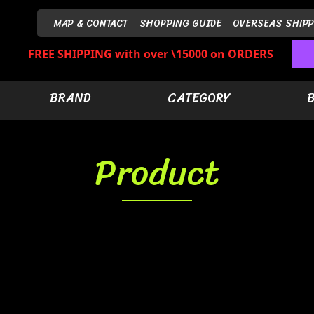
MAP & CONTACT
SHOPPING GUIDE
OVERSEAS SHIPP
FREE SHIPPING with over \15000 on ORDERS
BRAND
CATEGORY
Product