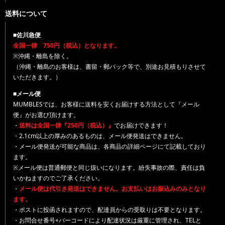
送料について
■佐川急便
全国一律 750円（税込）となります。
※沖縄・離島を除く。
（沖縄・離島のお客様は、書留・郵パック等で、別途お見積もりさせて
いただきます。）
■メール便
MUMBLESでは、お客様に送料を安くお届けする方法として『メール
便』がお選び頂けます。
・
送料は全国一律『250円（税込）』
でお届けできます！
・2.1cm以上の厚みのあるものは、メール便発送はできません。
・メール便発送が可能な商品は、各商品の詳細ページにて記載しており
ます。
※メール便は普通郵便と同じ扱いになります。紛失事故の際、責任は負
いかねますのでご了承ください。
・
メール便は代引き発送はできません。お支払いはお振込みのみとなり
ます。
・ポストに投函されますので、配達員からの受取りは不要となります。
・お問合せ番号+バーコードにより配達状況は厳重に管理され、TELと