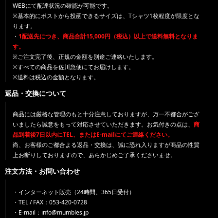
WEBにて配達状況の確認が可能です。
※基本的にポストから投函できるサイズは、Tシャツ1枚程度が限度とな
ります。
・
1配送先につき、商品合計15,000円（税込）以上で送料無料となりま
す。
※ご注文完了後、正規の金額を別途ご連絡いたします。
※すべての商品を佐川急便にてお届けします。
※送料は税込の金額となります。
返品・交換について
商品には厳格な管理のもと十分注意しておりますが、万一不都合がござ
いましたら誠意をもって対応させていただきます。お気付きの点は、
商
品到着後7日以内にTEL、またはE-mailにてご連絡ください。
尚、お客様のご都合よる返品・交換は、誠に恐れ入りますが商品の性質
上お断りしておりますので、あらかじめご了承くださいませ。
注文方法・お問い合わせ
・インターネット販売（24時間、365日受付）
・TEL / FAX：053-420-0728
・E-mail：info@mumbles.jp