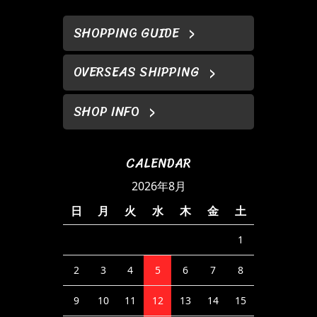
SHOPPING GUIDE
OVERSEAS SHIPPING
SHOP INFO
CALENDAR
2026年8月
日
月
火
水
木
金
土
1
2
3
4
5
6
7
8
9
10
11
12
13
14
15