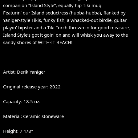
companion “Island Style”, equally hip Tiki mug!
Featurin’ our Island seductress (hubba-hubba), flanked by
Yaniger-style Tikis, funky fish, a whacked-out birdie, guitar
playin’ hipster and a Tiki Torch thrown in for good measure,
Island Style’s got it goin’ on and will whisk you away to the
sandy shores of WITH-IT BEACH!
Artist: Derik Yaniger
Original release year: 2022
Capacity: 18.5 oz.
Material: Ceramic stoneware
Height: 7 1/8"