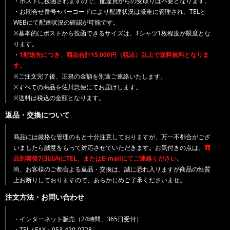
・ポストに投函されますので、配達員からの受取りは不要となります。
・お問合せ番号+バーコードにより配達状況は厳重に管理され、TELと
WEBにて配達状況の確認が可能です。
※基本的にポストから投函できるサイズは、Tシャツ1枚程度が限度とな
ります。
・
1配送先につき、商品合計15,000円（税込）以上で送料無料となりま
す。
※ご注文完了後、正規の金額を別途ご連絡いたします。
※すべての商品を佐川急便にてお届けします。
※送料は税込の金額となります。
返品・交換について
商品には厳格な管理のもと十分注意しておりますが、万一不都合がござ
いましたら誠意をもって対応させていただきます。お気付きの点は、
商
品到着後7日以内にTEL、またはE-mailにてご連絡ください。
尚、お客様のご都合よる返品・交換は、誠に恐れ入りますが商品の性質
上お断りしておりますので、あらかじめご了承くださいませ。
注文方法・お問い合わせ
・インターネット販売（24時間、365日受付）
・TEL / FAX：053-420-0728