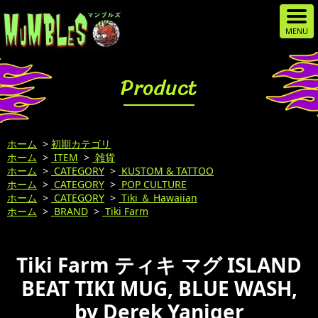
Product
ホーム
>
初期カテゴリ
ホーム
>
ITEM
>
雑貨
ホーム
>
CATEGORY
>
KUSTOM & TATTOO
ホーム
>
CATEGORY
>
POP CULTURE
ホーム
>
CATEGORY
>
Tiki ＆ Hawaiian
ホーム
>
BRAND
>
Tiki Farm
Tiki Farm ティキ マグ ISLAND
BEAT TIKI MUG, BLUE WASH,
by Derek Yaniger