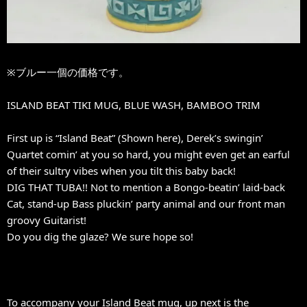
※ブルー一個の価格です。
ISLAND BEAT TIKI MUG, BLUE WASH, BAMBOO TRIM
First up is “Island Beat” (Shown here), Derek’s swingin’
Quartet comin’ at you so hard, you might even get an earful
of their sultry vibes when you tilt this baby back!
DIG THAT TUBA!! Not to mention a Bongo-beatin’ laid-back
Cat, stand-up Bass pluckin’ party animal and our front man
groovy Guitarist!
Do you dig the glaze? We sure hope so!
To accompany your Island Beat mug, up next is the