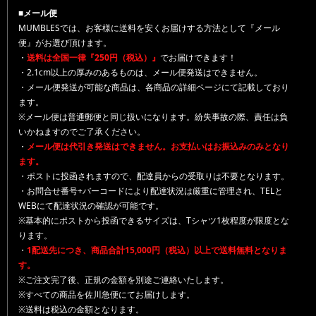
■メール便
MUMBLESでは、お客様に送料を安くお届けする方法として『メール
便』がお選び頂けます。
・
送料は全国一律『250円（税込）』
でお届けできます！
・2.1cm以上の厚みのあるものは、メール便発送はできません。
・メール便発送が可能な商品は、各商品の詳細ページにて記載しており
ます。
※メール便は普通郵便と同じ扱いになります。紛失事故の際、責任は負
いかねますのでご了承ください。
・
メール便は代引き発送はできません。お支払いはお振込みのみとなり
ます。
・ポストに投函されますので、配達員からの受取りは不要となります。
・お問合せ番号+バーコードにより配達状況は厳重に管理され、TELと
WEBにて配達状況の確認が可能です。
※基本的にポストから投函できるサイズは、Tシャツ1枚程度が限度とな
ります。
・
1配送先につき、商品合計15,000円（税込）以上で送料無料となりま
す。
※ご注文完了後、正規の金額を別途ご連絡いたします。
※すべての商品を佐川急便にてお届けします。
※送料は税込の金額となります。