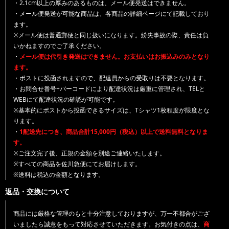
・2.1cm以上の厚みのあるものは、メール便発送はできません。
・メール便発送が可能な商品は、各商品の詳細ページにて記載しており
ます。
※メール便は普通郵便と同じ扱いになります。紛失事故の際、責任は負
いかねますのでご了承ください。
・
メール便は代引き発送はできません。お支払いはお振込みのみとなり
ます。
・ポストに投函されますので、配達員からの受取りは不要となります。
・お問合せ番号+バーコードにより配達状況は厳重に管理され、TELと
WEBにて配達状況の確認が可能です。
※基本的にポストから投函できるサイズは、Tシャツ1枚程度が限度とな
ります。
・
1配送先につき、商品合計15,000円（税込）以上で送料無料となりま
す。
※ご注文完了後、正規の金額を別途ご連絡いたします。
※すべての商品を佐川急便にてお届けします。
※送料は税込の金額となります。
返品・交換について
商品には厳格な管理のもと十分注意しておりますが、万一不都合がござ
いましたら誠意をもって対応させていただきます。お気付きの点は、
商