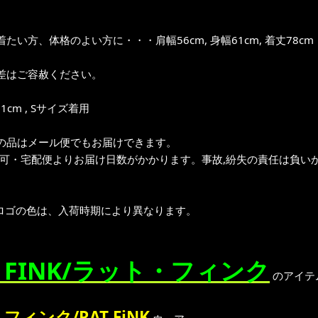
たい方、体格のよい方に・・・肩幅56cm, 身幅61cm, 着丈78cm
差はご容赦ください。
1cm , Sサイズ着用
の品はメール便でもお届けできます。
不可・宅配便よりお届け日数がかかります。事故,紛失の責任は負いか
ロゴの色は、入荷時期により異なります。
T FINK/ラット・フィンク
のアイテ
フィンク/RAT FiNK