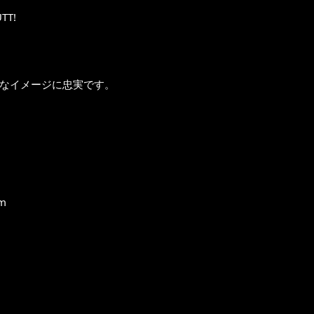
T!
ドなイメージに忠実です。
m