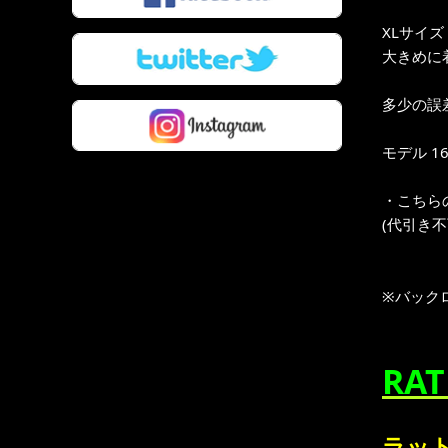
XLサイズ
大きめに着
多少の誤
モデル 16
・こちら
(代引き
※バック
RA
ラット