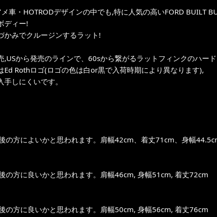
メ車・HOTRODデザインの中でも,特に人気の高いFORD BUILT BUT
ボディー!
づかみでクルージンするラット!
売,USから発売のラインで、60sから繋がるラットフィンクのハー
Ed Rothロゴ(ロゴの色は白or黒で入荷時期により異なります),
入手しにくいです。
前後の方によいかと思われます。肩幅42cm、着丈71cm、身幅44.5c
前後の方に良いかと思われます。肩幅46cm, 身幅51cm, 着丈72cm
前後の方に良いかと思われます。肩幅50cm, 身幅56cm, 着丈76cm