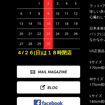
1
2
3
4
5
ラット×ア
珍しい赤
6
7
8
9
10
11
12
心臓わし
13
14
15
16
17
18
19
日本未発
バックには
20
21
22
23
24
25
26
なかなか
27
28
29
30
US正規品
４/２６(日)は１８時閉店
Sサイズ
170cm
Mサイズ
175cm
Lサイズ
180cm