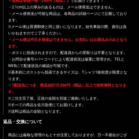
・
送料は全国一律『250円（税込）』
でお届けできます！
・2.1cm以上の厚みのあるものは、メール便発送はできません。
・メール便発送が可能な商品は、各商品の詳細ページにて記載しており
ます。
※メール便は普通郵便と同じ扱いになります。紛失事故の際、責任は負
いかねますのでご了承ください。
・
メール便は代引き発送はできません。お支払いはお振込みのみとなり
ます。
・ポストに投函されますので、配達員からの受取りは不要となります。
・お問合せ番号+バーコードにより配達状況は厳重に管理され、TELと
WEBにて配達状況の確認が可能です。
※基本的にポストから投函できるサイズは、Tシャツ1枚程度が限度とな
ります。
・
1配送先につき、商品合計15,000円（税込）以上で送料無料となりま
す。
※ご注文完了後、正規の金額を別途ご連絡いたします。
※すべての商品を佐川急便にてお届けします。
※送料は税込の金額となります。
返品・交換について
商品には厳格な管理のもと十分注意しておりますが、万一不都合がござ