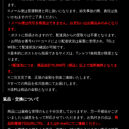
ます。
※メール便は普通郵便と同じ扱いになります。紛失事故の際、責任は負
いかねますのでご了承ください。
・
メール便は代引き発送はできません。お支払いはお振込みのみとなり
ます。
・ポストに投函されますので、配達員からの受取りは不要となります。
・お問合せ番号+バーコードにより配達状況は厳重に管理され、TELと
WEBにて配達状況の確認が可能です。
※基本的にポストから投函できるサイズは、Tシャツ1枚程度が限度とな
ります。
・
1配送先につき、商品合計15,000円（税込）以上で送料無料となりま
す。
※ご注文完了後、正規の金額を別途ご連絡いたします。
※すべての商品を佐川急便にてお届けします。
※送料は税込の金額となります。
返品・交換について
商品には厳格な管理のもと十分注意しておりますが、万一不都合がござ
いましたら誠意をもって対応させていただきます。お気付きの点は、
商
品到着後7日以内にTEL、またはE-mailにてご連絡ください。