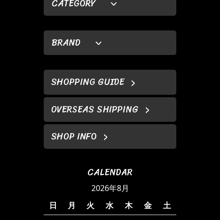
CATEGORY
BRAND
SHOPPING GUIDE
OVERSEAS SHIPPING
SHOP INFO
CALENDAR
2026年8月
日
月
火
水
木
金
土