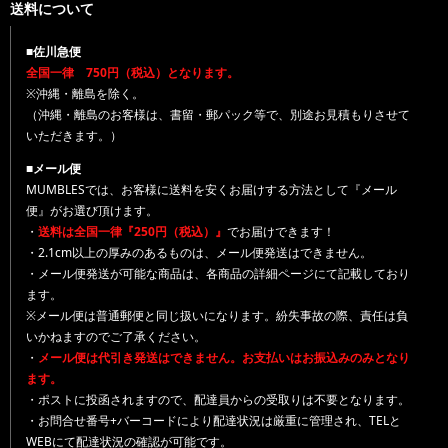
送料について
■佐川急便
全国一律 750円（税込）となります。
※沖縄・離島を除く。
（沖縄・離島のお客様は、書留・郵パック等で、別途お見積もりさせて
いただきます。）
■メール便
MUMBLESでは、お客様に送料を安くお届けする方法として『メール
便』がお選び頂けます。
・
送料は全国一律『250円（税込）』
でお届けできます！
・2.1cm以上の厚みのあるものは、メール便発送はできません。
・メール便発送が可能な商品は、各商品の詳細ページにて記載しており
ます。
※メール便は普通郵便と同じ扱いになります。紛失事故の際、責任は負
いかねますのでご了承ください。
・
メール便は代引き発送はできません。お支払いはお振込みのみとなり
ます。
・ポストに投函されますので、配達員からの受取りは不要となります。
・お問合せ番号+バーコードにより配達状況は厳重に管理され、TELと
WEBにて配達状況の確認が可能です。