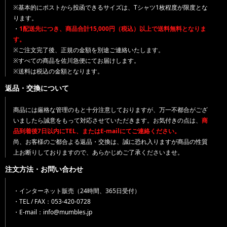
※基本的にポストから投函できるサイズは、Tシャツ1枚程度が限度とな
ります。
・
1配送先につき、商品合計15,000円（税込）以上で送料無料となりま
す。
※ご注文完了後、正規の金額を別途ご連絡いたします。
※すべての商品を佐川急便にてお届けします。
※送料は税込の金額となります。
返品・交換について
商品には厳格な管理のもと十分注意しておりますが、万一不都合がござ
いましたら誠意をもって対応させていただきます。お気付きの点は、
商
品到着後7日以内にTEL、またはE-mailにてご連絡ください。
尚、お客様のご都合よる返品・交換は、誠に恐れ入りますが商品の性質
上お断りしておりますので、あらかじめご了承くださいませ。
注文方法・お問い合わせ
・インターネット販売（24時間、365日受付）
・TEL / FAX：053-420-0728
・E-mail：info@mumbles.jp