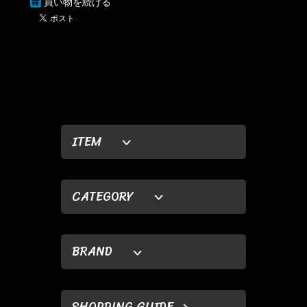
買い物を続ける
ITEM
CATEGORY
BRAND
SHOPPING GUIDE