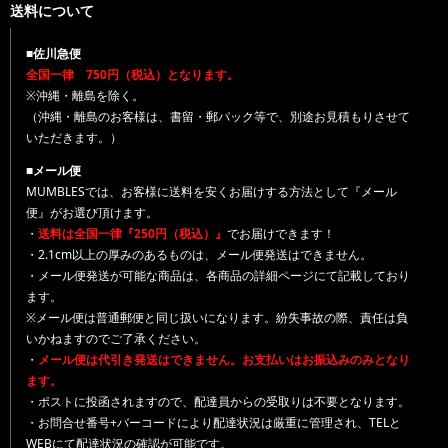
送料について
■佐川急便
全国一律 750円（税込）となります。
※沖縄・離島を除く。
（沖縄・離島のお客様は、書留・郵パック等で、別途お見積もりさせて
いただきます。）
■メール便
MUMBLESでは、お客様に送料を安くお届けする方法として『メール
便』がお選び頂けます。
・
送料は全国一律『250円（税込）』
でお届けできます！
・2.1cm以上の厚みのあるものは、メール便発送はできません。
・メール便発送が可能な商品は、各商品の詳細ページにて記載しており
ます。
※メール便は普通郵便と同じ扱いになります。紛失事故の際、責任は負
いかねますのでご了承ください。
・
メール便は代引き発送はできません。お支払いはお振込みのみとなり
ます。
・ポストに投函されますので、配達員からの受取りは不要となります。
・お問合せ番号+バーコードにより配達状況は厳重に管理され、TELと
WEBにて配達状況の確認が可能です。