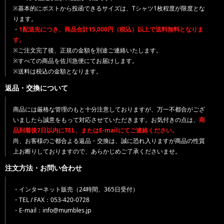
※基本的にポストから投函できるサイズは、Tシャツ1枚程度が限度とな
ります。
・
1配送先につき、商品合計15,000円（税込）以上で送料無料となりま
す。
※ご注文完了後、正規の金額を別途ご連絡いたします。
※すべての商品を佐川急便にてお届けします。
※送料は税込の金額となります。
返品・交換について
商品には厳格な管理のもと十分注意しておりますが、万一不都合がござ
いましたら誠意をもって対応させていただきます。お気付きの点は、
商
品到着後7日以内にTEL、またはE-mailにてご連絡ください。
尚、お客様のご都合よる返品・交換は、誠に恐れ入りますが商品の性質
上お断りしておりますので、あらかじめご了承くださいませ。
注文方法・お問い合わせ
・インターネット販売（24時間、365日受付）
・TEL / FAX：053-420-0728
・E-mail：info@mumbles.jp