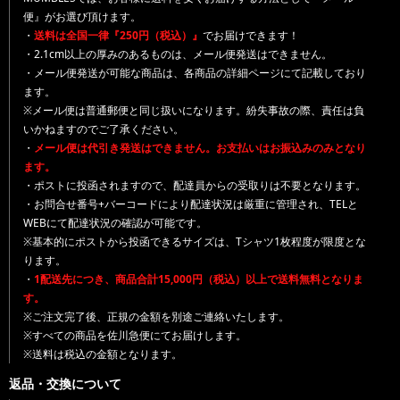
便』がお選び頂けます。
・
送料は全国一律『250円（税込）』
でお届けできます！
・2.1cm以上の厚みのあるものは、メール便発送はできません。
・メール便発送が可能な商品は、各商品の詳細ページにて記載しており
ます。
※メール便は普通郵便と同じ扱いになります。紛失事故の際、責任は負
いかねますのでご了承ください。
・
メール便は代引き発送はできません。お支払いはお振込みのみとなり
ます。
・ポストに投函されますので、配達員からの受取りは不要となります。
・お問合せ番号+バーコードにより配達状況は厳重に管理され、TELと
WEBにて配達状況の確認が可能です。
※基本的にポストから投函できるサイズは、Tシャツ1枚程度が限度とな
ります。
・
1配送先につき、商品合計15,000円（税込）以上で送料無料となりま
す。
※ご注文完了後、正規の金額を別途ご連絡いたします。
※すべての商品を佐川急便にてお届けします。
※送料は税込の金額となります。
返品・交換について