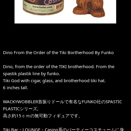
Dino From the Order of the Tiki Bortherhood By Funko
Dino, from the order of the TIKI brotherhood. From the
spastik plastik line by funko.
Tiki God with cigar, glass, and brotherhood tiki hat.
6 inches tall.
WACKYWOBBLER首振りドールで有名なFUNKO社のSPASTIC
PLASTICシリーズ,
高さ約15ｃｍの無可動フィギュアです。
Tiki Bar・LOUNGE・Casino系のパーティーコスチュームに身