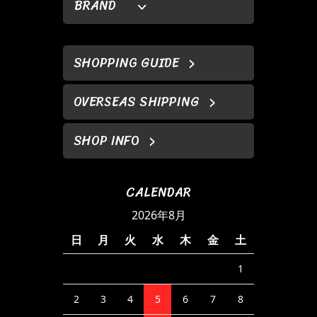
BRAND
SHOPPING GUIDE
OVERSEAS SHIPPING
SHOP INFO
CALENDAR
2026年8月
日
月
火
水
木
金
土
1
2
3
4
5
6
7
8