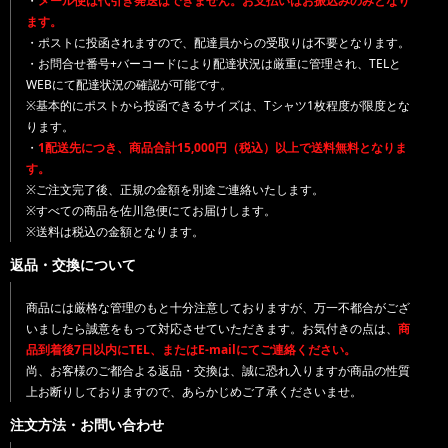
・
メール便は代引き発送はできません。お支払いはお振込みのみとなり
ます。
・ポストに投函されますので、配達員からの受取りは不要となります。
・お問合せ番号+バーコードにより配達状況は厳重に管理され、TELと
WEBにて配達状況の確認が可能です。
※基本的にポストから投函できるサイズは、Tシャツ1枚程度が限度とな
ります。
・
1配送先につき、商品合計15,000円（税込）以上で送料無料となりま
す。
※ご注文完了後、正規の金額を別途ご連絡いたします。
※すべての商品を佐川急便にてお届けします。
※送料は税込の金額となります。
返品・交換について
商品には厳格な管理のもと十分注意しておりますが、万一不都合がござ
いましたら誠意をもって対応させていただきます。お気付きの点は、
商
品到着後7日以内にTEL、またはE-mailにてご連絡ください。
尚、お客様のご都合よる返品・交換は、誠に恐れ入りますが商品の性質
上お断りしておりますので、あらかじめご了承くださいませ。
注文方法・お問い合わせ