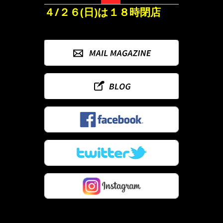
４/２６(日)は１８時閉店