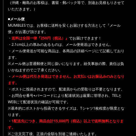
（沖縄・離島のお客様は、書留・郵パック等で、別途お見積もりさせて
いただきます。）
■メール便
MUMBLESでは、お客様に送料を安くお届けする方法として『メール
便』がお選び頂けます。
・
送料は全国一律『250円（税込）』
でお届けできます！
・2.1cm以上の厚みのあるものは、メール便発送はできません。
・メール便発送が可能な商品は、各商品の詳細ページにて記載しており
ます。
※メール便は普通郵便と同じ扱いになります。紛失事故の際、責任は負
いかねますのでご了承ください。
・
メール便は代引き発送はできません。お支払いはお振込みのみとなり
ます。
・ポストに投函されますので、配達員からの受取りは不要となります。
・お問合せ番号+バーコードにより配達状況は厳重に管理され、TELと
WEBにて配達状況の確認が可能です。
※基本的にポストから投函できるサイズは、Tシャツ1枚程度が限度とな
ります。
・
1配送先につき、商品合計15,000円（税込）以上で送料無料となりま
す。
※ご注文完了後、正規の金額を別途ご連絡いたします。