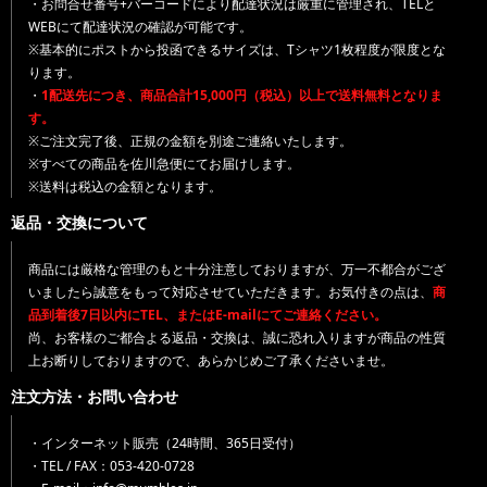
・お問合せ番号+バーコードにより配達状況は厳重に管理され、TELと
WEBにて配達状況の確認が可能です。
※基本的にポストから投函できるサイズは、Tシャツ1枚程度が限度とな
ります。
・
1配送先につき、商品合計15,000円（税込）以上で送料無料となりま
す。
※ご注文完了後、正規の金額を別途ご連絡いたします。
※すべての商品を佐川急便にてお届けします。
※送料は税込の金額となります。
返品・交換について
商品には厳格な管理のもと十分注意しておりますが、万一不都合がござ
いましたら誠意をもって対応させていただきます。お気付きの点は、
商
品到着後7日以内にTEL、またはE-mailにてご連絡ください。
尚、お客様のご都合よる返品・交換は、誠に恐れ入りますが商品の性質
上お断りしておりますので、あらかじめご了承くださいませ。
注文方法・お問い合わせ
・インターネット販売（24時間、365日受付）
・TEL / FAX：053-420-0728