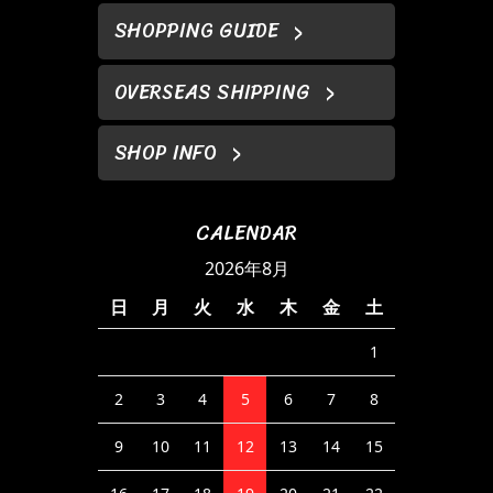
SHOPPING GUIDE
OVERSEAS SHIPPING
SHOP INFO
CALENDAR
2026年8月
日
月
火
水
木
金
土
1
2
3
4
5
6
7
8
9
10
11
12
13
14
15