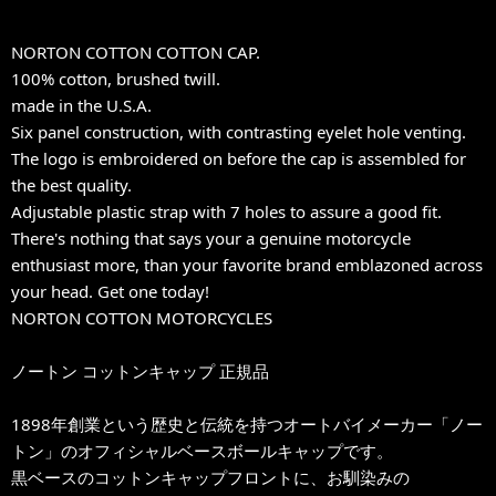
NORTON COTTON COTTON CAP.
100% cotton, brushed twill.
made in the U.S.A.
Six panel construction, with contrasting eyelet hole venting.
The logo is embroidered on before the cap is assembled for
the best quality.
Adjustable plastic strap with 7 holes to assure a good fit.
There's nothing that says your a genuine motorcycle
enthusiast more, than your favorite brand emblazoned across
your head. Get one today!
NORTON COTTON MOTORCYCLES
ノートン コットンキャップ 正規品
1898年創業という歴史と伝統を持つオートバイメーカー「ノー
トン」のオフィシャルベースボールキャップです。
黒ベースのコットンキャップフロントに、お馴染みの