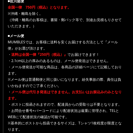
■佐川急便
全国一律 750円（税込）となります。
※沖縄・離島を除く。
（沖縄・離島のお客様は、書留・郵パック等で、別途お見積もりさせて
いただきます。）
■メール便
MUMBLESでは、お客様に送料を安くお届けする方法として『メール
便』がお選び頂けます。
・
送料は全国一律『250円（税込）』
でお届けできます！
・2.1cm以上の厚みのあるものは、メール便発送はできません。
・メール便発送が可能な商品は、各商品の詳細ページにて記載しており
ます。
※メール便は普通郵便と同じ扱いになります。紛失事故の際、責任は負
いかねますのでご了承ください。
・
メール便は代引き発送はできません。お支払いはお振込みのみとなり
ます。
・ポストに投函されますので、配達員からの受取りは不要となります。
・お問合せ番号+バーコードにより配達状況は厳重に管理され、TELと
WEBにて配達状況の確認が可能です。
※基本的にポストから投函できるサイズは、Tシャツ1枚程度が限度とな
ります。