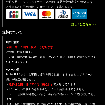
付日を元に、クレジットカード会社から商品代金の請求が行われます。
※引き落とし日はお使いのカードによって異なります。
詳しくはこちら＞＞
送料について
■佐川急便
全国一律 750円（税込）となります。
※沖縄・離島を除く。
（沖縄・離島のお客様は、書留・郵パック等で、別途お見積もりさせて
いただきます。）
■メール便
MUMBLESでは、お客様に送料を安くお届けする方法として『メール
便』がお選び頂けます。
・
送料は全国一律『250円（税込）』
でお届けできます！
・2.1cm以上の厚みのあるものは、メール便発送はできません。
・メール便発送が可能な商品は、各商品の詳細ページにて記載しており
ます。
※メール便は普通郵便と同じ扱いになります。紛失事故の際、責任は負