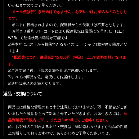
いかねますのでご了承ください。
・
メール便は代引き発送はできません。お支払いはお振込みのみとなり
ます。
・ポストに投函されますので、配達員からの受取りは不要となります。
・お問合せ番号+バーコードにより配達状況は厳重に管理され、TELと
WEBにて配達状況の確認が可能です。
※基本的にポストから投函できるサイズは、Tシャツ1枚程度が限度とな
ります。
・
1配送先につき、商品合計15,000円（税込）以上で送料無料となりま
す。
※ご注文完了後、正規の金額を別途ご連絡いたします。
※すべての商品を佐川急便にてお届けします。
※送料は税込の金額となります。
返品・交換について
商品には厳格な管理のもと十分注意しておりますが、万一不都合がござ
いましたら誠意をもって対応させていただきます。お気付きの点は、
商
品到着後7日以内にTEL、またはE-mailにてご連絡ください。
尚、お客様のご都合よる返品・交換は、誠に恐れ入りますが商品の性質
上お断りしておりますので、あらかじめご了承くださいませ。