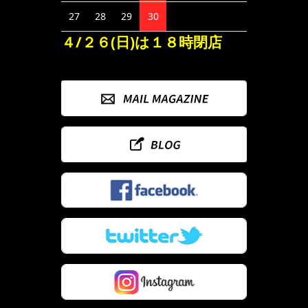
27
28
29
30
４/２６(日)は１８時閉店