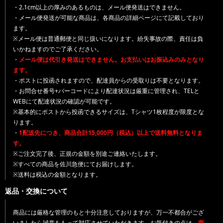
・2.1cm以上の厚みのあるものは、メール便発送はできません。
・メール便発送が可能な商品は、各商品の詳細ページにて記載しており
ます。
※メール便は普通郵便と同じ扱いになります。紛失事故の際、責任は負
いかねますのでご了承ください。
・
メール便は代引き発送はできません。お支払いはお振込みのみとなり
ます。
・ポストに投函されますので、配達員からの受取りは不要となります。
・お問合せ番号+バーコードにより配達状況は厳重に管理され、TELと
WEBにて配達状況の確認が可能です。
※基本的にポストから投函できるサイズは、Tシャツ1枚程度が限度とな
ります。
・
1配送先につき、商品合計15,000円（税込）以上で送料無料となりま
す。
※ご注文完了後、正規の金額を別途ご連絡いたします。
※すべての商品を佐川急便にてお届けします。
※送料は税込の金額となります。
返品・交換について
商品には厳格な管理のもと十分注意しておりますが、万一不都合がござ
いましたら誠意をもって対応させていただきます。お気付きの点は、
商