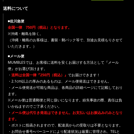
送料について
■佐川急便
全国一律 750円（税込）となります。
※沖縄・離島を除く。
（沖縄・離島のお客様は、書留・郵パック等で、別途お見積もりさせて
いただきます。）
■メール便
MUMBLESでは、お客様に送料を安くお届けする方法として『メール
便』がお選び頂けます。
・
送料は全国一律『250円（税込）』
でお届けできます！
・2.1cm以上の厚みのあるものは、メール便発送はできません。
・メール便発送が可能な商品は、各商品の詳細ページにて記載しており
ます。
※メール便は普通郵便と同じ扱いになります。紛失事故の際、責任は負
いかねますのでご了承ください。
・
メール便は代引き発送はできません。お支払いはお振込みのみとなり
ます。
・ポストに投函されますので、配達員からの受取りは不要となります。
・お問合せ番号+バーコードにより配達状況は厳重に管理され、TELと