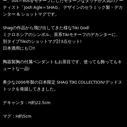
ー、50s～60sをモチーフにしたモダーンなタッチが人気のアー
ティスト「Josh Agle＝SHAG」 デザインのセラミック製・デカ
ンター & ショットマグです。
Shagの作品から飛び出してきた様なTiki God!
ミクロネシアのシンボル、茶系Tikiモチーフのデカンターに、
別タイプTikiのショットマグ計3点セット!
日本酒用にも◎!!
陶器製胸の付属ペンダントもお茶目です、使っても飾ってもキ
ュートな一品!
希少な2006年製の日本限定 SHAG TIKI COLLECTION/デッドス
トックを発掘してきました。
デキャンタ：H約22.5cm
マグ：H約5cm