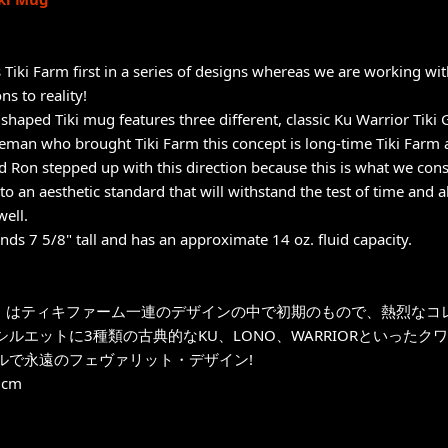
is Tiki Farm first in a series of designs whereas we are working wi
ns to reality!
e shaped Tiki mug features three different, classic Ku Warrior Tiki
eman who brought Tiki Farm this concept is long-time Tiki Farm a
d Ron stepped up with this direction because this is what we cons
to an aesthetic standard that will withstand the test of time and 
well.
ands 7 5/8" tall and has an approximate 14 oz. fluid capacity.
ol」はティキファーム一連のデザインの中で初期のもので、熱烈なコレク
シルエットに3種類の古典的なKU、LONO、WARRIORといったク
ルで永遠のフェヴァリット・デザイン!
cm