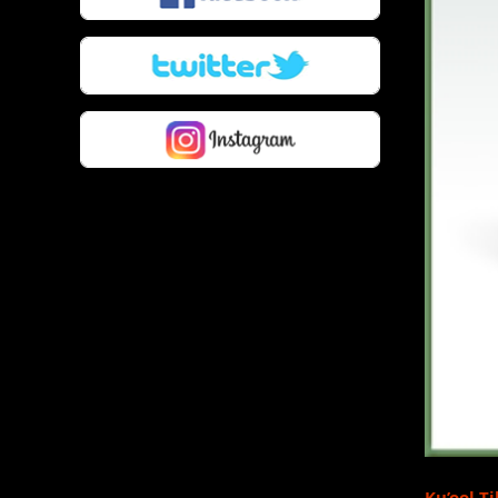
Ku’ool T