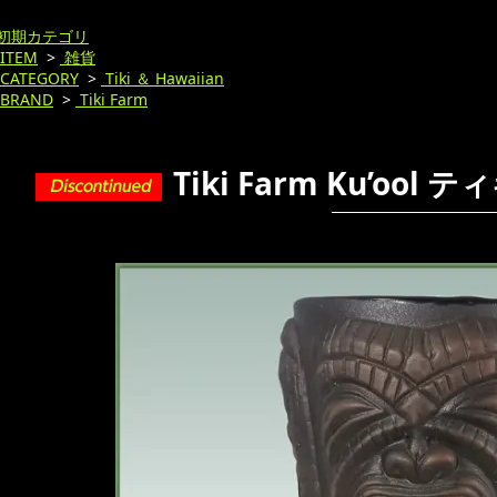
初期カテゴリ
ITEM
>
雑貨
CATEGORY
>
Tiki ＆ Hawaiian
BRAND
>
Tiki Farm
Tiki Farm Ku’ool 