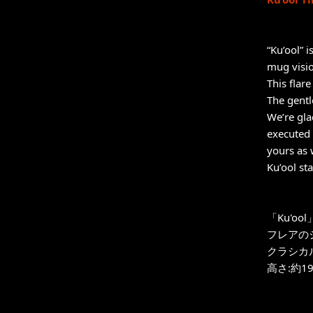
“Ku’ool” 
mug visio
This flar
The gentl
We’re gla
executed 
yours as 
Ku’ool st
「Ku'o
フレアの
クラシカ
高さ:約19