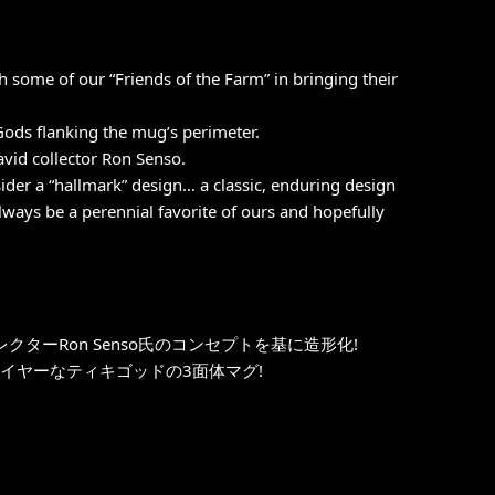
th some of our “Friends of the Farm” in bringing their
 Gods flanking the mug’s perimeter.
vid collector Ron Senso.
ider a “hallmark” design… a classic, enduring design
always be a perennial favorite of ours and hopefully
ターRon Senso氏のコンセプトを基に造形化!
ワイヤーなティキゴッドの3面体マグ!