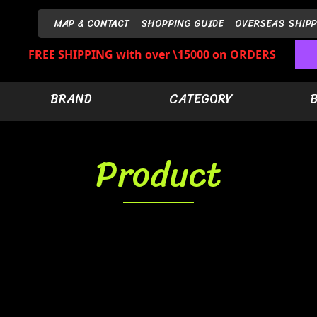
MAP & CONTACT
SHOPPING GUIDE
OVERSEAS SHIPP
FREE SHIPPING with over \15000 on ORDERS
BRAND
CATEGORY
Product