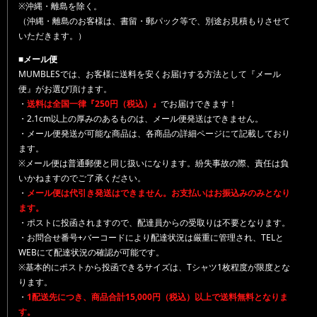
※沖縄・離島を除く。
（沖縄・離島のお客様は、書留・郵パック等で、別途お見積もりさせて
いただきます。）
■メール便
MUMBLESでは、お客様に送料を安くお届けする方法として『メール
便』がお選び頂けます。
・
送料は全国一律『250円（税込）』
でお届けできます！
・2.1cm以上の厚みのあるものは、メール便発送はできません。
・メール便発送が可能な商品は、各商品の詳細ページにて記載しており
ます。
※メール便は普通郵便と同じ扱いになります。紛失事故の際、責任は負
いかねますのでご了承ください。
・
メール便は代引き発送はできません。お支払いはお振込みのみとなり
ます。
・ポストに投函されますので、配達員からの受取りは不要となります。
・お問合せ番号+バーコードにより配達状況は厳重に管理され、TELと
WEBにて配達状況の確認が可能です。
※基本的にポストから投函できるサイズは、Tシャツ1枚程度が限度とな
ります。
・
1配送先につき、商品合計15,000円（税込）以上で送料無料となりま
す。