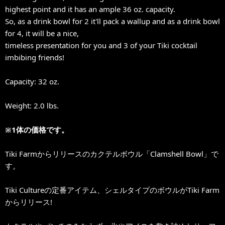
highest point and it has an ample 36 oz. capacity.
So, as a drink bowl for 2 it'll pack a wallup and as a drink bowl
for 4, it will be a nice,
timeless presentation for you and 3 of your Tiki cocktail
imbibing friends!
Capacity: 32 oz.
Weight: 2.0 lbs.
※1体の価格です。
Tiki Farmからリリースのカクテルボウル「Clamshell Bowl」で
す。
Tiki Cultureの定番アイテム、シェルタイプのボウルがTiki Farm
からリリース!