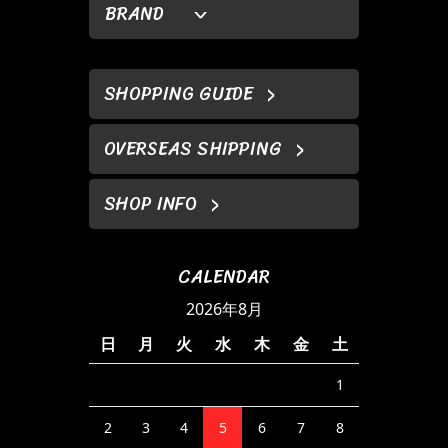
BRAND
SHOPPING GUIDE
OVERSEAS SHIPPING
SHOP INFO
CALENDAR
2026年8月
日
月
火
水
木
金
土
1
2
3
4
5
6
7
8