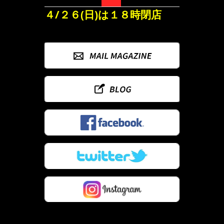
４/２６(日)は１８時閉店