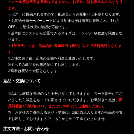
・
メール便は代引き発送はできません。お支払いはお振込みのみとなり
ます。
・ポストに投函されますので、配達員からの受取りは不要となります。
・お問合せ番号+バーコードにより配達状況は厳重に管理され、TELと
WEBにて配達状況の確認が可能です。
※基本的にポストから投函できるサイズは、Tシャツ1枚程度が限度とな
ります。
・
1配送先につき、商品合計15,000円（税込）以上で送料無料となりま
す。
※ご注文完了後、正規の金額を別途ご連絡いたします。
※すべての商品を佐川急便にてお届けします。
※送料は税込の金額となります。
返品・交換について
商品には厳格な管理のもと十分注意しておりますが、万一不都合がござ
いましたら誠意をもって対応させていただきます。お気付きの点は、
商
品到着後7日以内にTEL、またはE-mailにてご連絡ください。
尚、お客様のご都合よる返品・交換は、誠に恐れ入りますが商品の性質
上お断りしておりますので、あらかじめご了承くださいませ。
注文方法・お問い合わせ