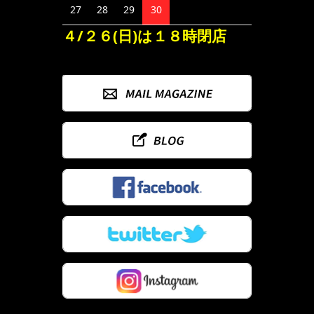
27
28
29
30
４/２６(日)は１８時閉店