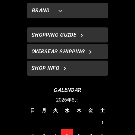
BRAND
SHOPPING GUIDE
OVERSEAS SHIPPING
SHOP INFO
CALENDAR
2026年8月
日
月
火
水
木
金
土
1