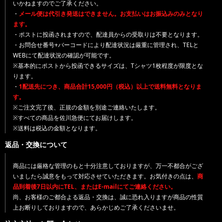
いかねますのでご了承ください。
・
メール便は代引き発送はできません。お支払いはお振込みのみとなり
ます。
・ポストに投函されますので、配達員からの受取りは不要となります。
・お問合せ番号+バーコードにより配達状況は厳重に管理され、TELと
WEBにて配達状況の確認が可能です。
※基本的にポストから投函できるサイズは、Tシャツ1枚程度が限度とな
ります。
・
1配送先につき、商品合計15,000円（税込）以上で送料無料となりま
す。
※ご注文完了後、正規の金額を別途ご連絡いたします。
※すべての商品を佐川急便にてお届けします。
※送料は税込の金額となります。
返品・交換について
商品には厳格な管理のもと十分注意しておりますが、万一不都合がござ
いましたら誠意をもって対応させていただきます。お気付きの点は、
商
品到着後7日以内にTEL、またはE-mailにてご連絡ください。
尚、お客様のご都合よる返品・交換は、誠に恐れ入りますが商品の性質
上お断りしておりますので、あらかじめご了承くださいませ。