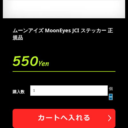
ムーンアイズ MoonEyes JCI ステッカー 正
規品
550
Yen
個
購入数