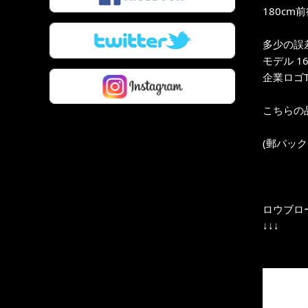
180cm
多少の誤
モデル 16
企業ロゴ
こちらの
(郵パッ
ロウブロ
↓↓↓