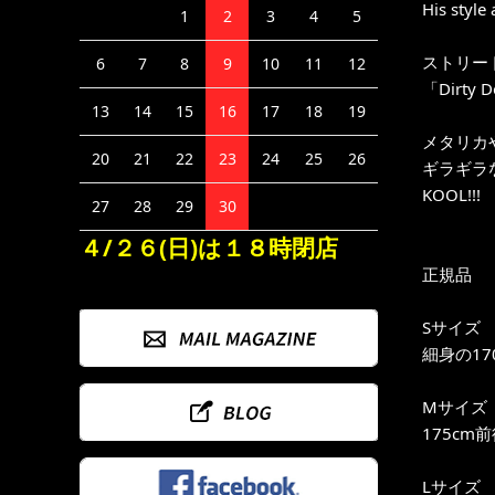
His style
1
2
3
4
5
ストリー
6
7
8
9
10
11
12
「Dirty 
13
14
15
16
17
18
19
メタリカ
20
21
22
23
24
25
26
ギラギラな
KOOL!!!
27
28
29
30
４/２６(日)は１８時閉店
正規品
Sサイズ
細身の17
Mサイズ
175cm
Lサイズ