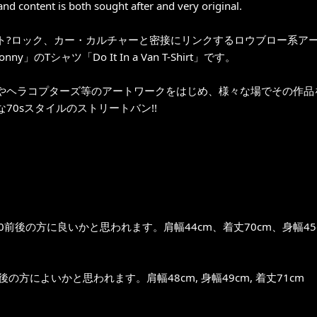
 and content is both sought after and very original.
ト?ロック、カー・カルチャーと密接にリンクするロウブロー系ア
Donny」のTシャツ「Do It In a Van T-Shirt」です。
やヘラコプターズ等のアートワークをはじめ、様々な場でその作品を目に
70sスタイルのストリートバン!!
0前後の方に良いかと思われます。肩幅44cm、着丈70cm、身幅45
前後の方によいかと思われます。肩幅48cm, 身幅49cm, 着丈71cm