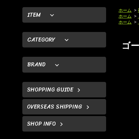
ホーム
>
ITEM
ホーム
>
ホーム
>
CATEGORY
ゴー
BRAND
SHOPPING GUIDE
OVERSEAS SHIPPING
SHOP INFO