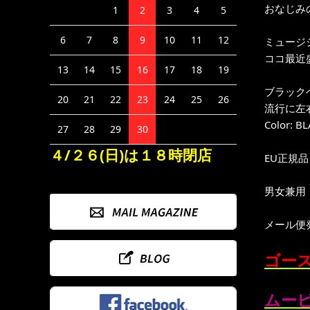
おなじみ
1
2
3
4
5
6
7
8
9
10
11
12
ミュージ
ココ最近
13
14
15
16
17
18
19
ブラック
20
21
22
23
24
25
26
流行に左右
Color: B
27
28
29
30
４/２６(日)は１８時閉店
EU正規品
男女兼用
メール便
ゴース
ムービ