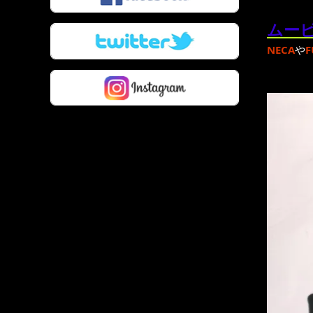
ムービ
NECA
や
F