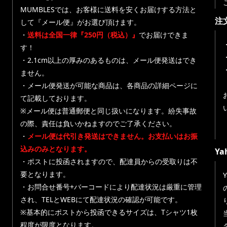
MUMBLESでは、お客様に送料を安くお届けする方法と
注
して『メール便』がお選び頂けます。
・
送料は全国一律『250円（税込）』
でお届けできま
す！
・
・2.1cm以上の厚みのあるものは、メール便発送はでき
ません。
・メール便発送が可能な商品は、各商品の詳細ページに
て記載しております。
※メール便は普通郵便と同じ扱いになります。紛失事故
の際、責任は負いかねますのでご了承ください。
・
メール便は代引き発送はできません。お支払いはお振
込みのみとなります。
Y
・ポストに投函されますので、配達員からの受取りは不
要となります。
・お問合せ番号+バーコードにより配達状況は厳重に管理
され、TELとWEBにて配達状況の確認が可能です。
※基本的にポストから投函できるサイズは、Tシャツ1枚
程度が限度となります。