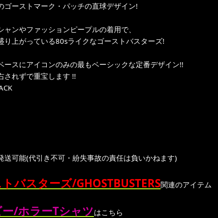
のゴーストマーク・パッチの直球デザイン!
シャンやファッションピープルの着用で、
盛り上がっている80sライクなゴーストバスターズ!
ベースにアイコンのみの最もベーシックな定番デザイン!!
されずで重宝します !!
LACK
発送可能(代引き不可・紛失事故の責任は負いかねます)
トバスターズ/GHOSTBUSTERS
関連のアイテム
ー/ホラーTシャツ
はこちら