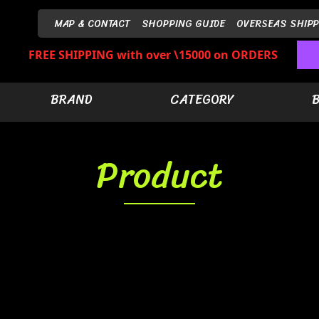
MAP & CONTACT
SHOPPING GUIDE
OVERSEAS SHIPP
FREE SHIPPING with over \15000 on ORDERS
BRAND
CATEGORY
Product