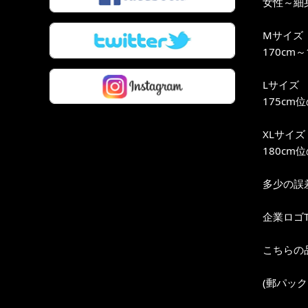
女性～細身
Mサイズ
170cm
Lサイズ
175cm
XLサイズ
180cm
多少の誤
企業ロゴ
こちらの
(郵パッ