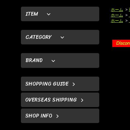
ホーム
>
ITEM
ホーム
>
ホーム
>
CATEGORY
BRAND
SHOPPING GUIDE
OVERSEAS SHIPPING
SHOP INFO