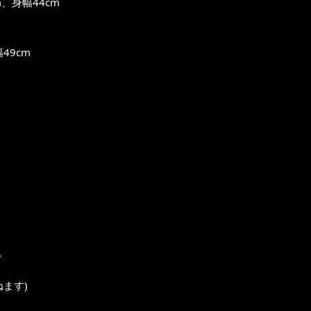
、身幅44cm
49cm
。
ます)