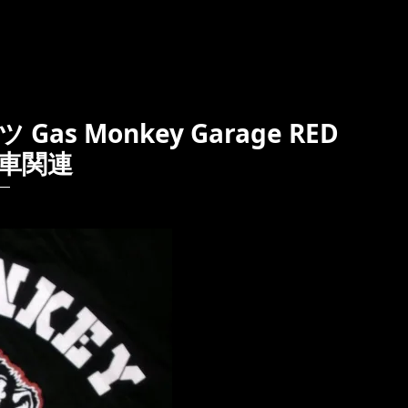
as Monkey Garage RED
メ車関連