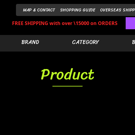
MAP & CONTACT
SHOPPING GUIDE
OVERSEAS SHIPP
FREE SHIPPING with over \15000 on ORDERS
BRAND
CATEGORY
Product