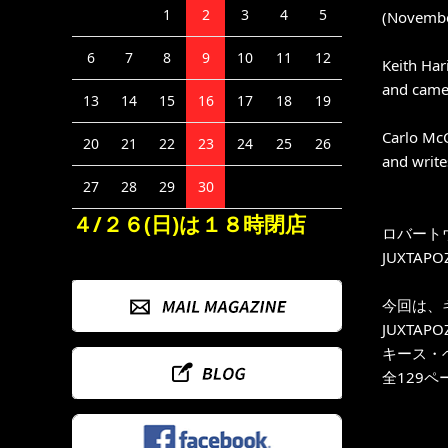
1
2
3
4
5
(Novembe
6
7
8
9
10
11
12
Keith Hari
and came 
13
14
15
16
17
18
19
Carlo McC
20
21
22
23
24
25
26
and write
27
28
29
30
４/２６(日)は１８時閉店
ロバート
JUXTA
今回は、
JUXTA
キース・ヘリ
全129ペ