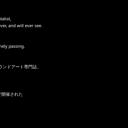
talist,
er, and will ever see.
mely passing.
ウンドアート専門誌、
館で開催された