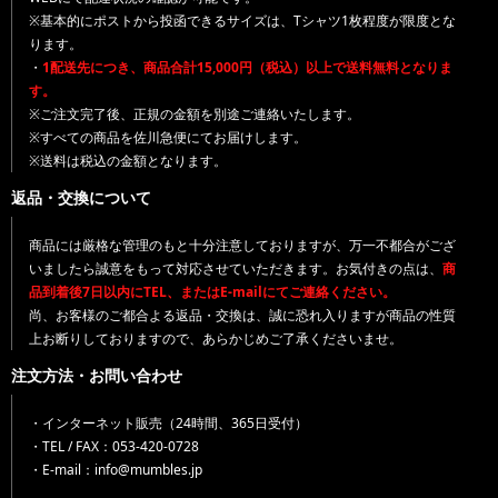
※基本的にポストから投函できるサイズは、Tシャツ1枚程度が限度とな
ります。
・
1配送先につき、商品合計15,000円（税込）以上で送料無料となりま
す。
※ご注文完了後、正規の金額を別途ご連絡いたします。
※すべての商品を佐川急便にてお届けします。
※送料は税込の金額となります。
返品・交換について
商品には厳格な管理のもと十分注意しておりますが、万一不都合がござ
いましたら誠意をもって対応させていただきます。お気付きの点は、
商
品到着後7日以内にTEL、またはE-mailにてご連絡ください。
尚、お客様のご都合よる返品・交換は、誠に恐れ入りますが商品の性質
上お断りしておりますので、あらかじめご了承くださいませ。
注文方法・お問い合わせ
・インターネット販売（24時間、365日受付）
・TEL / FAX：053-420-0728
・E-mail：info@mumbles.jp