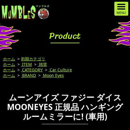
Product
ホーム
>
初期カテゴリ
ホーム
>
ITEM
>
雑貨
ホーム
>
CATEGORY
>
Car Culture
ホーム
>
BRAND
>
Moon Eyes
ムーンアイズ ファジー ダイス
MOONEYES 正規品 ハンギング
ルームミラーに! (車用)