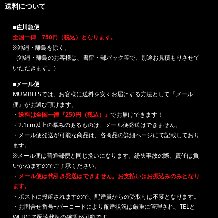
送料について
■佐川急便
全国一律 750円（税込）となります。
※沖縄・離島を除く。
（沖縄・離島のお客様は、書留・郵パック等で、別途お見積もりさせて
いただきます。）
■メール便
MUMBLESでは、お客様に送料を安くお届けする方法として『メール
便』がお選び頂けます。
・
送料は全国一律『250円（税込）』
でお届けできます！
・2.1cm以上の厚みのあるものは、メール便発送はできません。
・メール便発送が可能な商品は、各商品の詳細ページにて記載しており
ます。
※メール便は普通郵便と同じ扱いになります。紛失事故の際、責任は負
いかねますのでご了承ください。
・
メール便は代引き発送はできません。お支払いはお振込みのみとなり
ます。
・ポストに投函されますので、配達員からの受取りは不要となります。
・お問合せ番号+バーコードにより配達状況は厳重に管理され、TELと
WEBにて配達状況の確認が可能です。