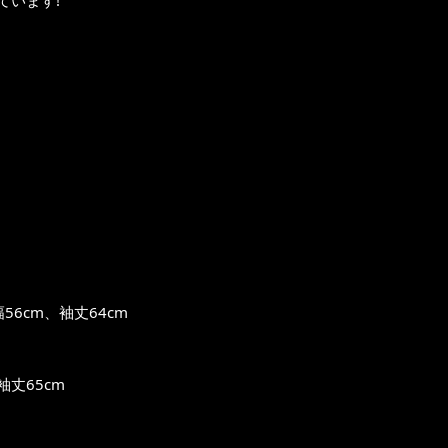
ています!
56cm、袖丈64cm
袖丈65cm