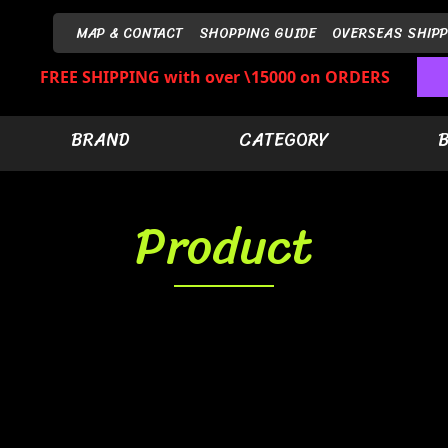
MAP & CONTACT
SHOPPING GUIDE
OVERSEAS SHIPP
FREE SHIPPING with over \15000 on ORDERS
BRAND
CATEGORY
Product