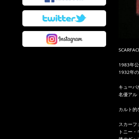
SCARFAC
1983
1932
キューバ
名優アル
カルト的
スカーフ
トニー・