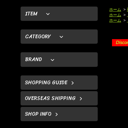
ホーム
>
ITEM
ホーム
>
ホーム
>
CATEGORY
BRAND
SHOPPING GUIDE
OVERSEAS SHIPPING
SHOP INFO