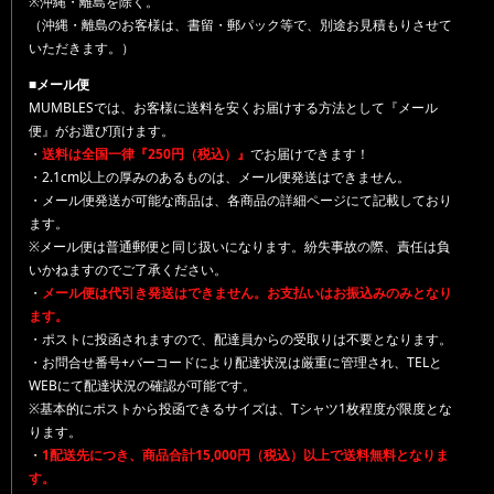
※沖縄・離島を除く。
（沖縄・離島のお客様は、書留・郵パック等で、別途お見積もりさせて
いただきます。）
■メール便
MUMBLESでは、お客様に送料を安くお届けする方法として『メール
便』がお選び頂けます。
・
送料は全国一律『250円（税込）』
でお届けできます！
・2.1cm以上の厚みのあるものは、メール便発送はできません。
・メール便発送が可能な商品は、各商品の詳細ページにて記載しており
ます。
※メール便は普通郵便と同じ扱いになります。紛失事故の際、責任は負
いかねますのでご了承ください。
・
メール便は代引き発送はできません。お支払いはお振込みのみとなり
ます。
・ポストに投函されますので、配達員からの受取りは不要となります。
・お問合せ番号+バーコードにより配達状況は厳重に管理され、TELと
WEBにて配達状況の確認が可能です。
※基本的にポストから投函できるサイズは、Tシャツ1枚程度が限度とな
ります。
・
1配送先につき、商品合計15,000円（税込）以上で送料無料となりま
す。