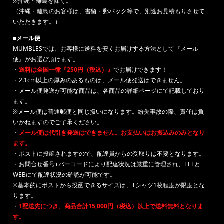
※沖縄・離島を除く。
（沖縄・離島のお客様は、書留・郵パック等で、別途お見積もりさせて
いただきます。）
■メール便
MUMBLESでは、お客様に送料を安くお届けする方法として『メール
便』がお選び頂けます。
・
送料は全国一律『250円（税込）』
でお届けできます！
・2.1cm以上の厚みのあるものは、メール便発送はできません。
・メール便発送が可能な商品は、各商品の詳細ページにて記載しており
ます。
※メール便は普通郵便と同じ扱いになります。紛失事故の際、責任は負
いかねますのでご了承ください。
・
メール便は代引き発送はできません。お支払いはお振込みのみとなり
ます。
・ポストに投函されますので、配達員からの受取りは不要となります。
・お問合せ番号+バーコードにより配達状況は厳重に管理され、TELと
WEBにて配達状況の確認が可能です。
※基本的にポストから投函できるサイズは、Tシャツ1枚程度が限度とな
ります。
・
1配送先につき、商品合計15,000円（税込）以上で送料無料となりま
す。