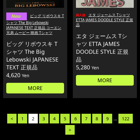
エタ ジェームス Tシャツ
ビッグ リボウスキ T
ETTA JAMES DOODLE STYLE 正規
シャツ The Big Lebowski
品
JAPANESE TEXT 正規品 コーエン
兄弟 ムービー 映画 Tシャツ
エタ ジェームス Tシ
ビッグ リボウスキ T
ャツ ETTA JAMES
シャツ The Big
DOODLE STYLE 正規
Lebowski JAPANESE
品
TEXT 正規品
5,280
Yen
4,620
Yen
MORE
MORE
<
1
2
3
4
5
6
7
8
9
...
122
>