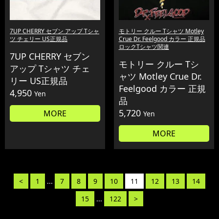
7UP CHERRY セブン アップ Tシャ
モトリー クルー Tシャツ Motley
ツ チェリー US正規品
Crue Dr. Feelgood カラー 正規品
ロックTシャツ関連
7UP CHERRY セブン
モトリー クルー Tシ
アップ Tシャツ チェ
ャツ Motley Crue Dr.
リー US正規品
Feelgood カラー 正規
4,950
Yen
品
5,720
MORE
Yen
MORE
<
1
...
7
8
9
10
11
12
13
14
15
...
122
>