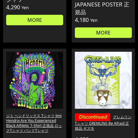
JAPANESE POSTER 正
4,290
Yen
規品
4,180
MORE
Yen
MORE
ジミ ヘンドリックス Tシャツ Jimi
グレムリン
Hendrix Are You Experienced
Tシャツ GREMLINS Be Afraid 正
Black Athletic T-Shirt 正規品 ロッ
規品 ギズモ
クTシャツ バンドTシャツ