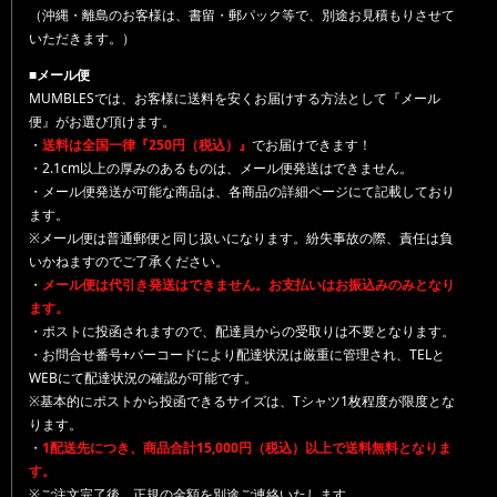
（沖縄・離島のお客様は、書留・郵パック等で、別途お見積もりさせて
いただきます。）
■メール便
MUMBLESでは、お客様に送料を安くお届けする方法として『メール
便』がお選び頂けます。
・
送料は全国一律『250円（税込）』
でお届けできます！
・2.1cm以上の厚みのあるものは、メール便発送はできません。
・メール便発送が可能な商品は、各商品の詳細ページにて記載しており
ます。
※メール便は普通郵便と同じ扱いになります。紛失事故の際、責任は負
いかねますのでご了承ください。
・
メール便は代引き発送はできません。お支払いはお振込みのみとなり
ます。
・ポストに投函されますので、配達員からの受取りは不要となります。
・お問合せ番号+バーコードにより配達状況は厳重に管理され、TELと
WEBにて配達状況の確認が可能です。
※基本的にポストから投函できるサイズは、Tシャツ1枚程度が限度とな
ります。
・
1配送先につき、商品合計15,000円（税込）以上で送料無料となりま
す。
※ご注文完了後、正規の金額を別途ご連絡いたします。