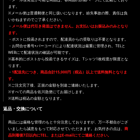
ます。
※メール便は普通郵便と同じ扱いになります。紛失事故の際、責任は負
いかねますのでご了承ください。
・
メール便は代引き発送はできません。お支払いはお振込みのみとなり
ます。
・ポストに投函されますので、配達員からの受取りは不要となります。
・お問合せ番号+バーコードにより配達状況は厳重に管理され、TELと
WEBにて配達状況の確認が可能です。
※基本的にポストから投函できるサイズは、Tシャツ1枚程度が限度とな
ります。
・
1配送先につき、商品合計15,000円（税込）以上で送料無料となりま
す。
※ご注文完了後、正規の金額を別途ご連絡いたします。
※すべての商品を佐川急便にてお届けします。
※送料は税込の金額となります。
返品・交換について
商品には厳格な管理のもと十分注意しておりますが、万一不都合がござ
いましたら誠意をもって対応させていただきます。お気付きの点は、
商
品到着後7日以内にTEL、またはE-mailにてご連絡ください。