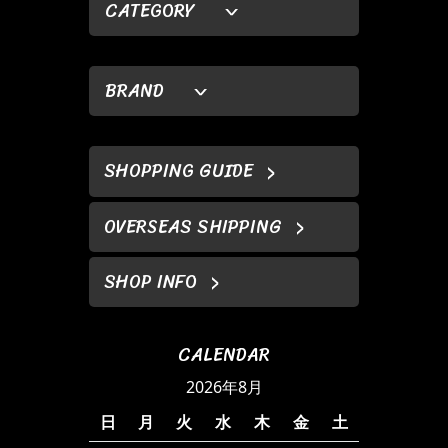
CATEGORY
BRAND
SHOPPING GUIDE
OVERSEAS SHIPPING
SHOP INFO
CALENDAR
2026年8月
日
月
火
水
木
金
土