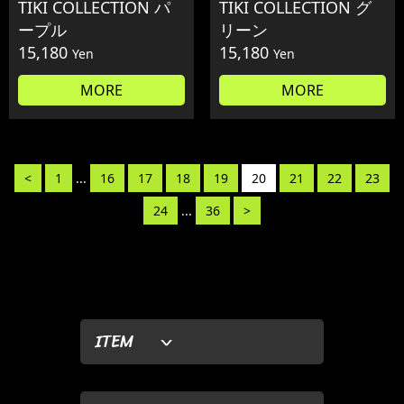
TIKI COLLECTION パ
TIKI COLLECTION グ
ープル
リーン
15,180
15,180
Yen
Yen
MORE
MORE
<
1
...
16
17
18
19
20
21
22
23
24
...
36
>
ITEM