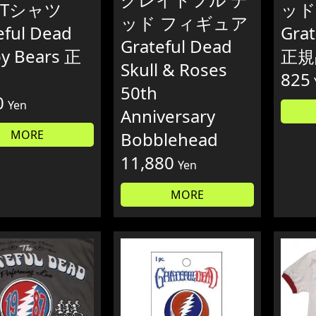
 Tシャツ
ッド
ッド フィギュア
eful Dead
Grat
Grateful Dead
py Bears 正
正規
Skull & Roses
825
50th
0
Yen
Anniversary
MORE
Bobblehead
11,880
Yen
MORE