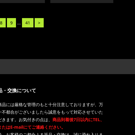
8
9
...
41
>
品・交換について
商品には厳格な管理のもと十分注意しておりますが、万
一不都合がございましたら誠意をもって対応させていた
だきます。お気付きの点は、
商品到着後7日以内にTEL、
またはE-mailにてご連絡ください。
尚、お客様のご都合よる返品・交換は、誠に恐れ入りま