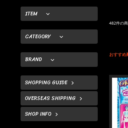
ITEM
482件の
CATEGORY
おすすめ
BRAND
SHOPPING GUIDE
OVERSEAS SHIPPING
SHOP INFO