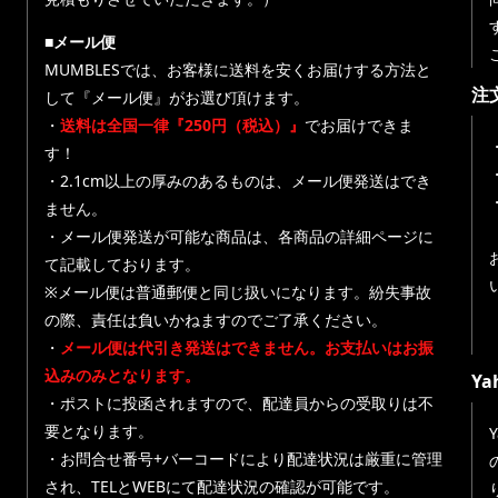
■メール便
MUMBLESでは、お客様に送料を安くお届けする方法と
注
して『メール便』がお選び頂けます。
・
送料は全国一律『250円（税込）』
でお届けできま
す！
・
・2.1cm以上の厚みのあるものは、メール便発送はでき
ません。
・メール便発送が可能な商品は、各商品の詳細ページに
て記載しております。
※メール便は普通郵便と同じ扱いになります。紛失事故
の際、責任は負いかねますのでご了承ください。
・
メール便は代引き発送はできません。お支払いはお振
込みのみとなります。
Y
・ポストに投函されますので、配達員からの受取りは不
要となります。
・お問合せ番号+バーコードにより配達状況は厳重に管理
され、TELとWEBにて配達状況の確認が可能です。