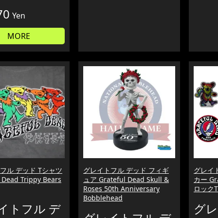
70
Yen
MORE
フル デッド Tシャツ
グレイトフル デッド フィギ
グレイ
 Dead Trippy Bears
ュア Grateful Dead Skull &
カー Gr
Roses 50th Anniversary
ロック
Bobblehead
イトフル デ
グレ
グレイトフル デ