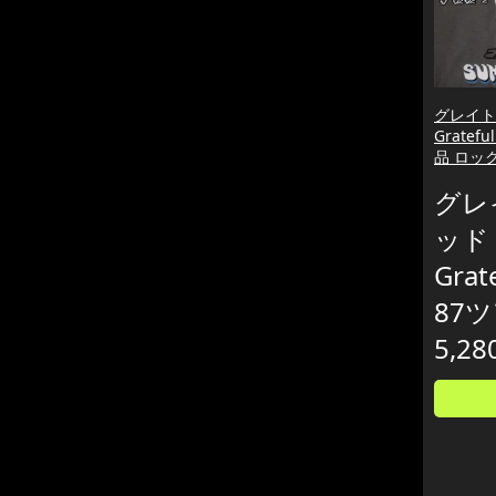
グレイト
Gratef
品 ロッ
グレ
ッド
Grat
87
5,28