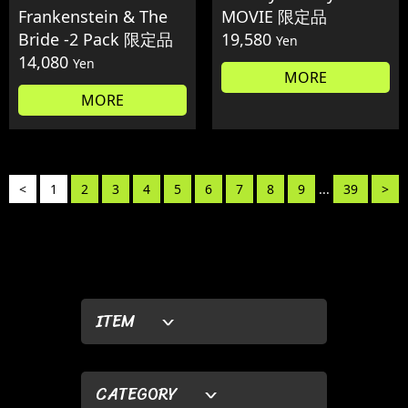
Frankenstein & The
MOVIE 限定品
Bride -2 Pack 限定品
19,580
Yen
14,080
Yen
MORE
MORE
<
1
2
3
4
5
6
7
8
9
...
39
>
ITEM
CATEGORY