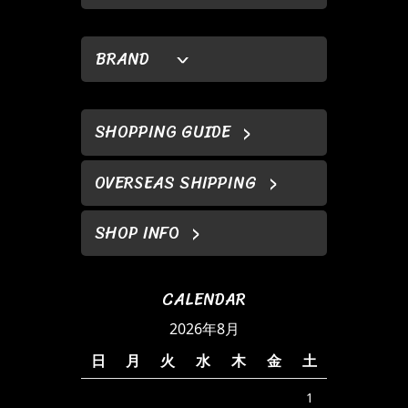
BRAND
SHOPPING GUIDE
OVERSEAS SHIPPING
SHOP INFO
CALENDAR
2026年8月
日
月
火
水
木
金
土
1