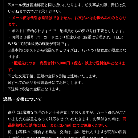
※メール便は普通郵便と同じ扱いになります。紛失事故の際、責任は負
いかねますのでご了承ください。
・
メール便は代引き発送はできません。お支払いはお振込みのみとなり
ます。
・ポストに投函されますので、配達員からの受取りは不要となります。
・お問合せ番号+バーコードにより配達状況は厳重に管理され、TELと
WEBにて配達状況の確認が可能です。
※基本的にポストから投函できるサイズは、Tシャツ1枚程度が限度とな
ります。
・
1配送先につき、商品合計15,000円（税込）以上で送料無料となりま
す。
※ご注文完了後、正規の金額を別途ご連絡いたします。
※すべての商品を佐川急便にてお届けします。
※送料は税込の金額となります。
返品・交換について
商品には厳格な管理のもと十分注意しておりますが、万一不都合がござ
いましたら誠意をもって対応させていただきます。お気付きの点は、
商
品到着後7日以内にTEL、またはE-mailにてご連絡ください。
尚、お客様のご都合よる返品・交換は、誠に恐れ入りますが商品の性質