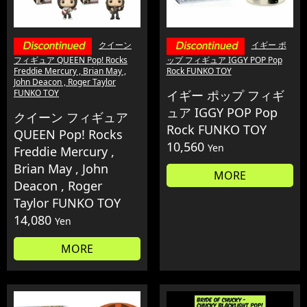
クイーン
イギー ポ
フィギュア QUEEN Pop! Rocks
ップ フィギュア IGGY POP Pop
Freddie Mercury , Brian May ,
Rock FUNKO TOY
John Deacon , Roger Taylor
FUNKO TOY
イギー ポップ フィギ
ュア IGGY POP Pop
クイーン フィギュア
Rock FUNKO TOY
QUEEN Pop! Rocks
10,560
Yen
Freddie Mercury ,
Brian May , John
MORE
Deacon , Roger
Taylor FUNKO TOY
14,080
Yen
MORE