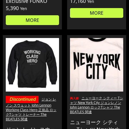
Exclusive FUNKO
17,160
Yen
5,390
Yen
MORE
MORE
ニューヨーク シティー Tシ
ジョン レ
ャツ New York City ジョンレノン
ノン スウェット John Lennon
John Lennon ロックTシャツ The
Working Class Hero 正規品 ロッ
BEATLES 関連
クTシャツ トレーナー The
BEATLES 関連
ニューヨーク シティ