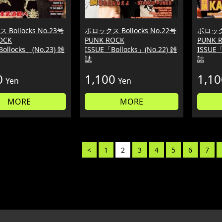
Bollocks No.23号
ボロックス Bollocks No.22号
ボロックス
OCK
PUNK ROCK
PUNK 
ollocks」(No.23) 雑
ISSUE「Bollocks」(No.22) 雑
ISSUE「
誌
誌
0
1,100
1,10
Yen
Yen
MORE
MORE
<
1
2
3
4
5
6
7