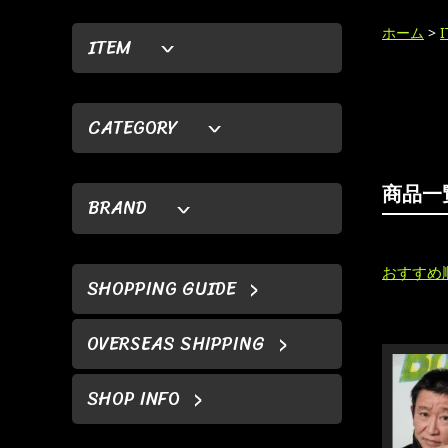
ホーム
>
ITEM
CATEGORY
商品一
BRAND
おすすめ
SHOPPING GUIDE
OVERSEAS SHIPPING
SHOP INFO