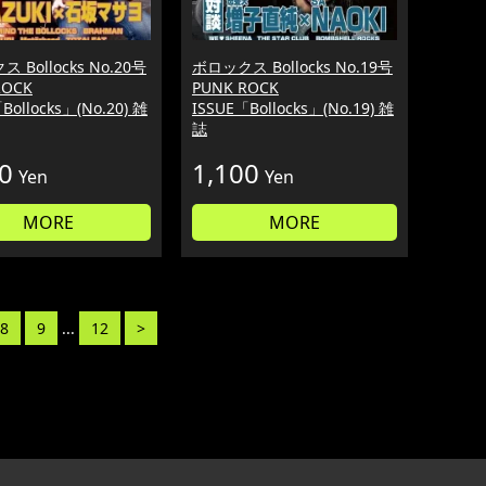
 Bollocks No.20号
ボロックス Bollocks No.19号
ROCK
PUNK ROCK
Bollocks」(No.20) 雑
ISSUE「Bollocks」(No.19) 雑
誌
0
1,100
Yen
Yen
MORE
MORE
8
9
...
12
>