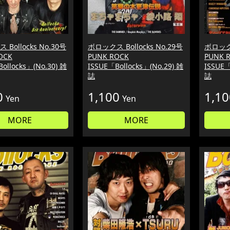
Bollocks No.30号
ボロックス Bollocks No.29号
ボロックス
OCK
PUNK ROCK
PUNK 
ollocks」(No.30) 雑
ISSUE「Bollocks」(No.29) 雑
ISSUE「
誌
誌
0
1,100
1,10
Yen
Yen
MORE
MORE