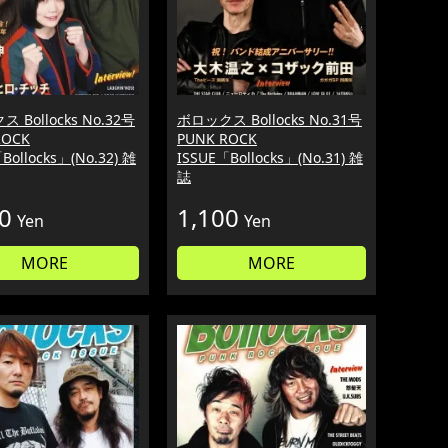
 Bollocks No.32号
ボロックス Bollocks No.31号
ROCK
PUNK ROCK
Bollocks」(No.32) 雑
ISSUE「Bollocks」(No.31) 雑
誌
0
1,100
Yen
Yen
MORE
MORE