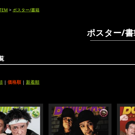
ITEM
>
ポスター/書籍
ポスター/書
覧
順
|
価格順
|
新着順