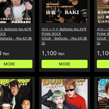
Bollocks No.42号
ボロックス Bollocks No.33号
ボロックス
OCK
PUNK ROCK
PUNK 
ollocks」(No.42) 雑
ISSUE「Bollocks」(No.33) 雑
ISSUE「
誌
誌
0
1,100
1,10
Yen
Yen
MORE
MORE