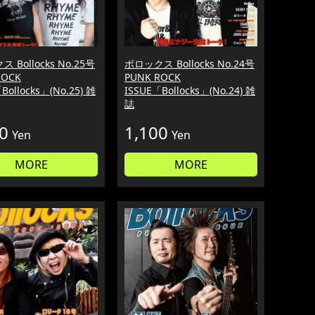
 Bollocks No.25号
ボロックス Bollocks No.24号
ROCK
PUNK ROCK
Bollocks」(No.25) 雑
ISSUE「Bollocks」(No.24) 雑
誌
0
1,100
Yen
Yen
MORE
MORE