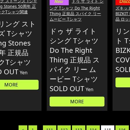
グ ストーンズ Tシャ
ドゥ ザ ライト シ
ng Stones 50周年 正
ング Tシャツ Do The Right
ズキット
ックTシャツ関連
Thing 正規品 スパイク リー
BIZKIT
ムービー Tシャツ
品 ロ
リング スト
ドゥ ザ ライト
リン
ズ Tシャツ
シング Tシャツ
ト T
ing Stones
Do The Right
BIZ
周年 正規品
Thing 正規品 ス
CO
クTシャツ
パイク リー ム
SOL
D OUT
Yen
ービー Tシャツ
MORE
SOLD OUT
Yen
MORE
<
1
...
111
112
113
114
115
116