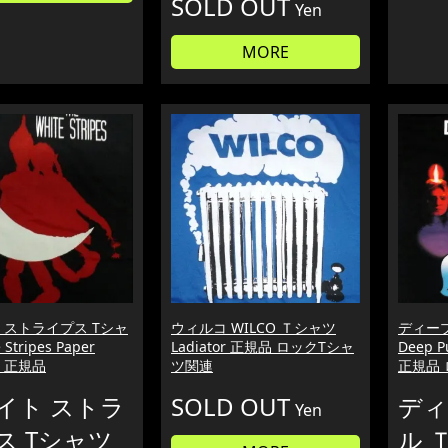
SOLD OUT
Yen
MORE
 ストライプス Tシャ
ウィルコ WILCO Ｔシャツ
ディー
 Stripes Paper
Ladiator 正規品 ロックTシャ
Deep 
黒 正規品
ツ関連
正規品
イト ストラ
SOLD OUT
ディ
Yen
ス Tシャツ
ル 