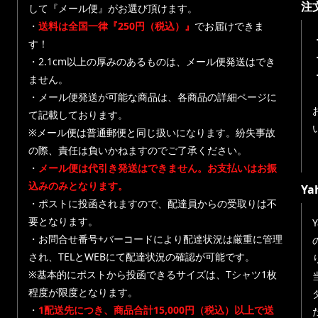
注
して『メール便』がお選び頂けます。
・
送料は全国一律『250円（税込）』
でお届けできま
す！
・
・2.1cm以上の厚みのあるものは、メール便発送はでき
ません。
・メール便発送が可能な商品は、各商品の詳細ページに
て記載しております。
※メール便は普通郵便と同じ扱いになります。紛失事故
の際、責任は負いかねますのでご了承ください。
・
メール便は代引き発送はできません。お支払いはお振
込みのみとなります。
Y
・ポストに投函されますので、配達員からの受取りは不
要となります。
・お問合せ番号+バーコードにより配達状況は厳重に管理
され、TELとWEBにて配達状況の確認が可能です。
※基本的にポストから投函できるサイズは、Tシャツ1枚
程度が限度となります。
・
1配送先につき、商品合計15,000円（税込）以上で送