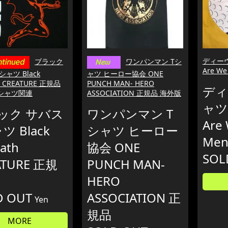
ディーヴ
ブラック
ワンパンマン Tシ
Are W
シャツ Black
ャツ ヒーロー協会 ONE
h CREATURE 正規品
PUNCH MAN- HERO
ディ
シャツ関連
ASSOCIATION 正規品 海外版
ャツ 
ック サバス
ワンパンマン T
Are
ツ Black
シャツ ヒーロー
Me
ath
協会 ONE
SOL
ATURE 正規
PUNCH MAN-
HERO
D OUT
ASSOCIATION 正
Yen
規品
MORE