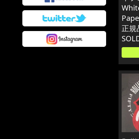
Whit
Pap
正規
SOL