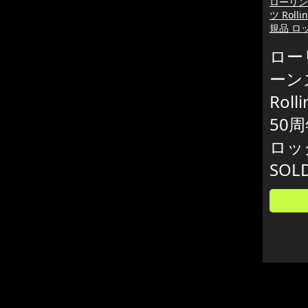
ローリン
ツ Rolli
規品 ロ
ロー
ーン
Roll
50
ロッ
SOL