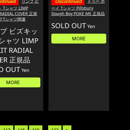
リンプ ビ
ドゥー ボ
 Tシャツ LIMP
ーイ Tシャツ Pillsbury
 RADIAL COVER 正規
Dough Boy POKE ME 正規品
ックTシャツ関連
SOLD OUT
Yen
プ ビズキッ
MORE
シャツ LIMP
KIT RADIAL
VER 正規品
D OUT
Yen
MORE
117
118
119
...
122
>