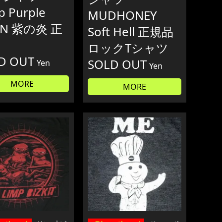
p Purple
MUDHONEY
RN 紫の炎 正
Soft Hell 正規品
ロックTシャツ
D OUT
SOLD OUT
Yen
Yen
MORE
MORE