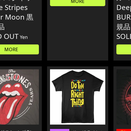
MORE
e Stripes
Dee
er Moon 黒
BU
品
規品
D OUT
SOL
Yen
MORE