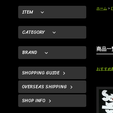
ホーム
>
ITEM
CATEGORY
商品一
BRAND
おすすめ
SHOPPING GUIDE
OVERSEAS SHIPPING
SHOP INFO