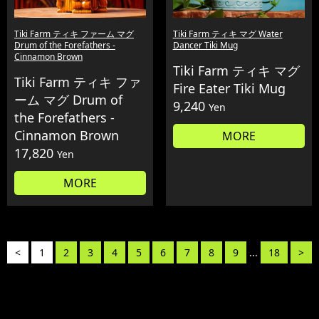
Tiki Farm ティキ ファーム マグ
Tiki Farm ティキ マグ Water
Drum of the Forefathers -
Dancer Tiki Mug
Cinnamon Brown
Tiki Farm ティキ マグ
Tiki Farm ティキ ファ
Fire Eater Tiki Mug
ーム マグ Drum of
9,240
Yen
the Forefathers -
Cinnamon Brown
MORE
17,820
Yen
MORE
<
1
2
3
4
5
6
7
8
9
...
18
>