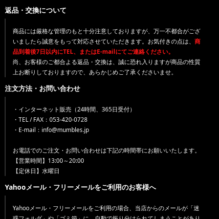
返品・交換について
商品には厳格な管理のもと十分注意しておりますが、万一不都合がござ
いましたら誠意をもって対応させていただきます。お気付きの点は、
商
品到着後7日以内にTEL、またはE-mailにてご連絡ください。
尚、お客様のご都合よる返品・交換は、誠に恐れ入りますが商品の性質
上お断りしておりますので、あらかじめご了承くださいませ。
注文方法・お問い合わせ
・インターネット販売（24時間、365日受付）
・TEL / FAX：053-420-0728
・E-mail：info@mumbles.jp
お電話でのご注文・お問い合わせは下記の時間帯にお願いいたします。
【営業時間】13:00～20:00
【定休日】水曜日
Yahooメール・フリーメールをご利用のお客様へ
Yahooメール・フリーメールをご利用の場合、当店からのメールが「迷
惑フォルダ」や「ゴミ箱」に、自動で振り分けられてしまうことがあり