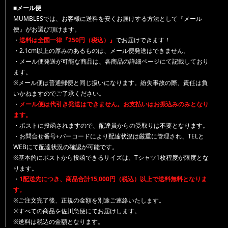
■メール便
MUMBLESでは、お客様に送料を安くお届けする方法として『メール
便』がお選び頂けます。
・
送料は全国一律『250円（税込）』
でお届けできます！
・2.1cm以上の厚みのあるものは、メール便発送はできません。
・メール便発送が可能な商品は、各商品の詳細ページにて記載しており
ます。
※メール便は普通郵便と同じ扱いになります。紛失事故の際、責任は負
いかねますのでご了承ください。
・
メール便は代引き発送はできません。お支払いはお振込みのみとなり
ます。
・ポストに投函されますので、配達員からの受取りは不要となります。
・お問合せ番号+バーコードにより配達状況は厳重に管理され、TELと
WEBにて配達状況の確認が可能です。
※基本的にポストから投函できるサイズは、Tシャツ1枚程度が限度とな
ります。
・
1配送先につき、商品合計15,000円（税込）以上で送料無料となりま
す。
※ご注文完了後、正規の金額を別途ご連絡いたします。
※すべての商品を佐川急便にてお届けします。
※送料は税込の金額となります。