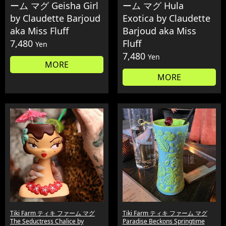
ーム マグ Geisha Girl
ーム マグ Hula
by Claudette Barjoud
Exotica by Claudette
aka Miss Fluff
Barjoud aka Miss
7,480
Fluff
Yen
7,480
Yen
MORE
MORE
Tiki Farm ティキ ファーム マグ
Tiki Farm ティキ ファーム マグ
The Seductress Chalice by
Paradise Beckons Springtime