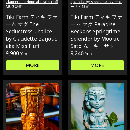
Claudette Barjoud aka Miss Fluff
Splendor by Mookie Sato ムーキ
MUG 雑貨
ーサト 雑貨
Tiki Farm ティキ ファ
Tiki Farm ティキ ファ
ーム マグ The
ーム マグ Paradise
Seductress Chalice
Beckons Springtime
by Claudette Barjoud
Splendor by Mookie
aka Miss Fluff
Sato ムーキーサト
9,900
9,240
Yen
Yen
MORE
MORE