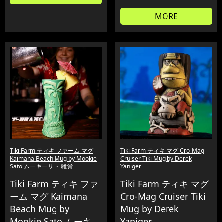
MORE
Tiki Farm ティキ ファーム マグ
Tiki Farm ティキ マグ Cro-Mag
Kaimana Beach Mug by Mookie
Cruiser Tiki Mug by Derek
Sato ムーキーサト 雑貨
Yaniger
Tiki Farm ティキ ファ
Tiki Farm ティキ マグ
ーム マグ Kaimana
Cro-Mag Cruiser Tiki
Beach Mug by
Mug by Derek
Mookie Sato ムーキ
Yaniger