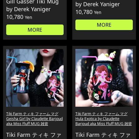
Gill Gasser Tiki Mug
by Derek Yaniger
by Derek Yaniger
10,780
Yen
10,780
Yen
MORE
MORE
Tiki Farm ティキ ファーム マグ
Tiki Farm ティキ ファーム マグ
Geisha Girl by Claudette Barjoud
Hula Exotica by Claudette
aka Miss Fluff MUG 雑貨
Barjoud aka Miss Fluff MUG 雑貨
Tiki Farm ティキ ファ
Tiki Farm ティキ ファ