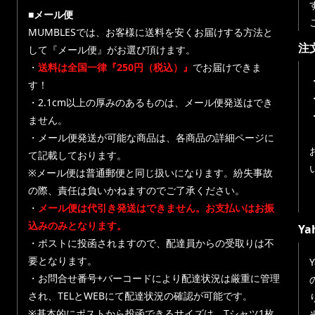
■メール便
MUMBLESでは、お客様に送料を安くお届けする方法と
注
して『メール便』がお選び頂けます。
・
送料は全国一律『250円（税込）』
でお届けできま
す！
・
・2.1cm以上の厚みのあるものは、メール便発送はでき
ません。
・メール便発送が可能な商品は、各商品の詳細ページに
て記載しております。
※メール便は普通郵便と同じ扱いになります。紛失事故
の際、責任は負いかねますのでご了承ください。
・
メール便は代引き発送はできません。お支払いはお振
込みのみとなります。
Y
・ポストに投函されますので、配達員からの受取りは不
要となります。
・お問合せ番号+バーコードにより配達状況は厳重に管理
され、TELとWEBにて配達状況の確認が可能です。
※基本的にポストから投函できるサイズは、Tシャツ1枚