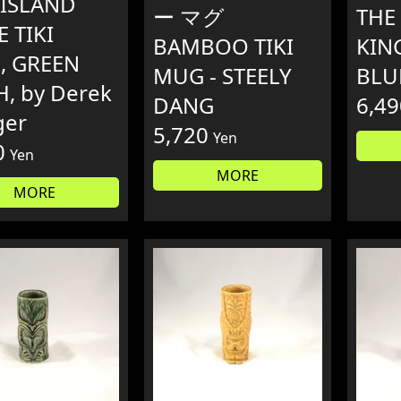
ISLAND
ー マグ
THE
E TIKI
BAMBOO TIKI
KIN
, GREEN
MUG - STEELY
BLU
, by Derek
DANG
6,49
ger
5,720
Yen
0
Yen
MORE
MORE