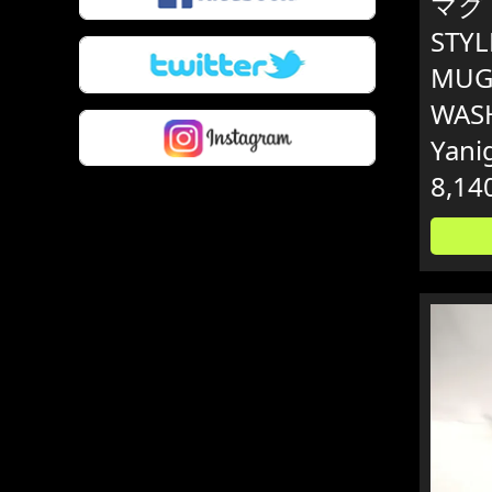
マグ 
STYL
MUG
WASH
Yani
8,14