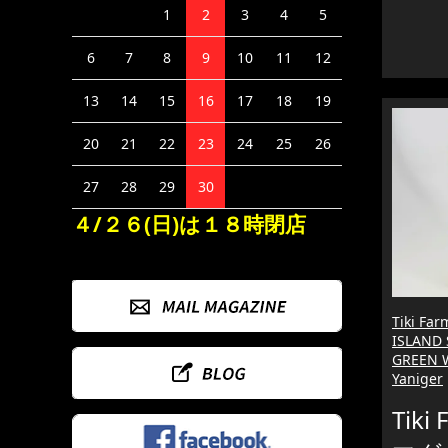
1
2
3
4
5
6
7
8
9
10
11
12
13
14
15
16
17
18
19
20
21
22
23
24
25
26
27
28
29
30
４/２６(日)は１８時閉店
Tiki F
ISLAND 
GREEN W
Yaniger
Tiki