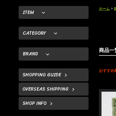
ホーム
>
ITEM
CATEGORY
商品一
BRAND
おすすめ
SHOPPING GUIDE
OVERSEAS SHIPPING
SHOP INFO