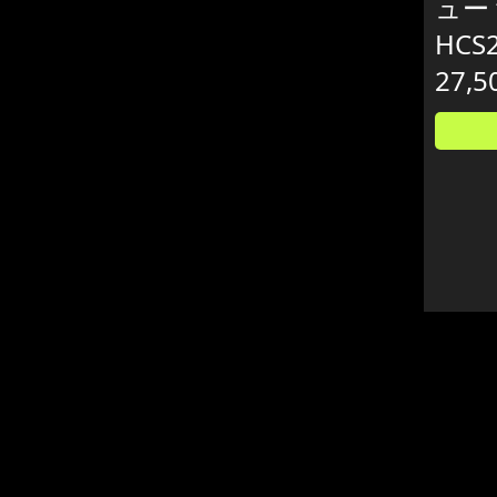
ュー 
HCS
27,5