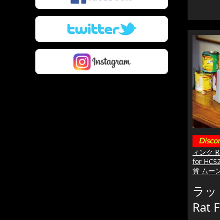
ィンク R
for HC
貨 ムー
ラッ
Rat