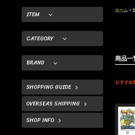
ホーム
>
ITEM
CATEGORY
商品一
BRAND
おすすめ
SHOPPING GUIDE
OVERSEAS SHIPPING
SHOP INFO