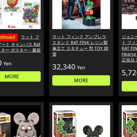
ラット フィンク アンブレラ
ジョニー
ラット フ
スタンド RAT FINK レジン製
ト フィ
ート キャンバス Rat
傘立て スタチュー 型 TOY 雑
RAT FIN
ポスター ポスター・書籍
貨
Hearse
正規品
0
Yen
32,340
Yen
5,72
MORE
MORE