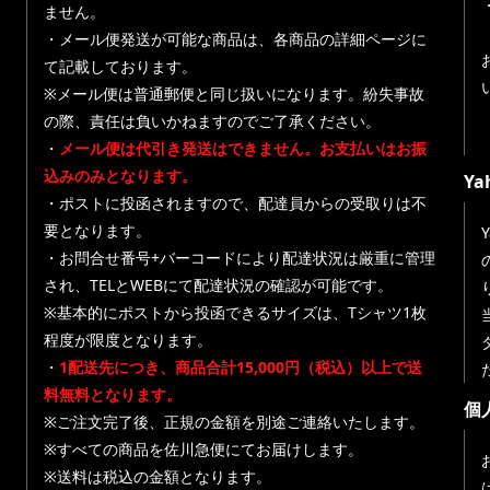
ません。
・メール便発送が可能な商品は、各商品の詳細ページに
て記載しております。
※メール便は普通郵便と同じ扱いになります。紛失事故
の際、責任は負いかねますのでご了承ください。
・
メール便は代引き発送はできません。お支払いはお振
込みのみとなります。
Y
・ポストに投函されますので、配達員からの受取りは不
要となります。
・お問合せ番号+バーコードにより配達状況は厳重に管理
され、TELとWEBにて配達状況の確認が可能です。
※基本的にポストから投函できるサイズは、Tシャツ1枚
程度が限度となります。
・
1配送先につき、商品合計15,000円（税込）以上で送
料無料となります。
個
※ご注文完了後、正規の金額を別途ご連絡いたします。
※すべての商品を佐川急便にてお届けします。
※送料は税込の金額となります。