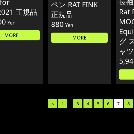
長袖
for
ペン RAT FINK
Rat 
2021 正規品
正規品
MO
00
880
Yen
Yen
Equ
MORE
MORE
グ 
ャツ
5,94
<
1
...
3
4
5
6
7
8