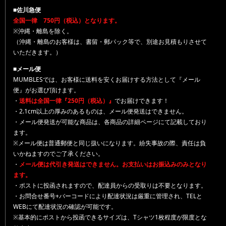
■佐川急便
全国一律 750円（税込）となります。
※沖縄・離島を除く。
（沖縄・離島のお客様は、書留・郵パック等で、別途お見積もりさせて
いただきます。）
■メール便
MUMBLESでは、お客様に送料を安くお届けする方法として『メール
便』がお選び頂けます。
・
送料は全国一律『250円（税込）』
でお届けできます！
・2.1cm以上の厚みのあるものは、メール便発送はできません。
・メール便発送が可能な商品は、各商品の詳細ページにて記載しており
ます。
※メール便は普通郵便と同じ扱いになります。紛失事故の際、責任は負
いかねますのでご了承ください。
・
メール便は代引き発送はできません。お支払いはお振込みのみとなり
ます。
・ポストに投函されますので、配達員からの受取りは不要となります。
・お問合せ番号+バーコードにより配達状況は厳重に管理され、TELと
WEBにて配達状況の確認が可能です。
※基本的にポストから投函できるサイズは、Tシャツ1枚程度が限度とな