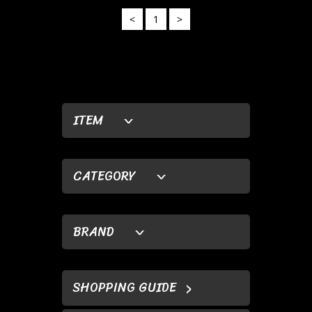
<
1
>
ITEM
CATEGORY
BRAND
SHOPPING GUIDE